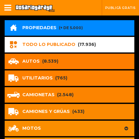
PUBLICÁ GRATIS
PROPIEDADES
(+ DE 5.000)
TODO LO PUBLICADO
(17.936)
AUTOS
(8.539)
UTILITARIOS
(765)
CAMIONETAS
(2.548)
CAMIONES Y GRÚAS
(433)
MOTOS