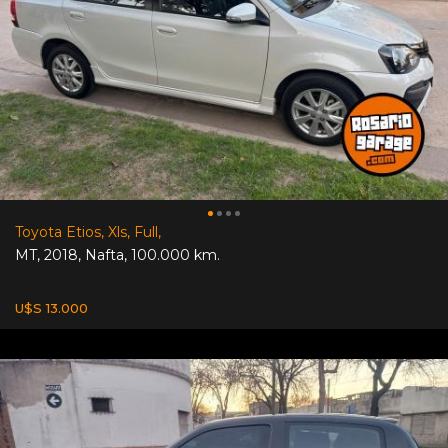
Toyota Etios, Xls, Full,
MT
,
2018
,
Nafta
,
100.000 km.
U$S 13.000