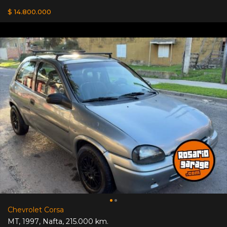
$ 14.800.000
Chevrolet Corsa
MT
,
1997
,
Nafta
,
215.000 km.