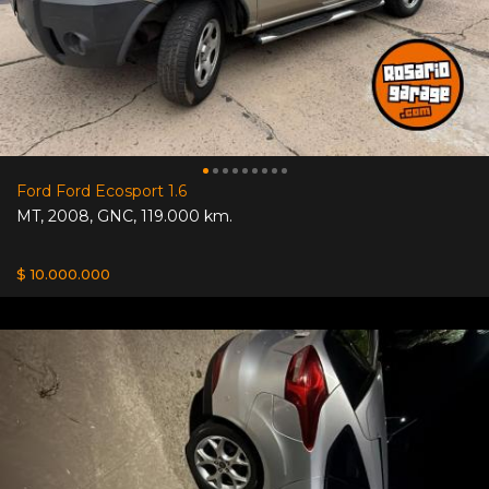
Ford Ford Ecosport 1.6
MT
,
2008
,
GNC
,
119.000 km.
$ 10.000.000