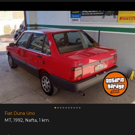
Fiat Duna Uno
MT
,
1992
,
Nafta
,
1 km.