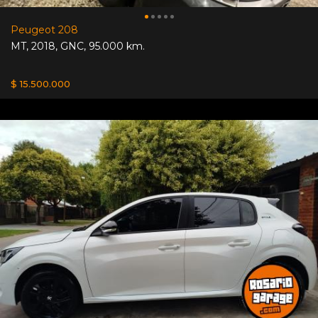
Peugeot 208
MT
,
2018
,
GNC
,
95.000 km.
$ 15.500.000