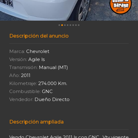
Descripción del anuncio
Marca:
Chevrolet
Versión:
Agile ls
Transmisión:
Manual (MT)
Año:
2011
Kilometraje:
274.000 Km.
Combustible:
GNC
Vendedor:
Dueño Directo
Descripción ampliada
Vendo Chevrolet Agile 2011 ls con GNC , Vtv vigente