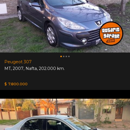
Peugeot 307
MT
,
2007
,
Nafta
,
202.000 km.
$ 7.800.000