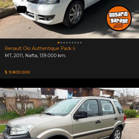
Renault Clio Authentique Pack Ii
MT
,
2011
,
Nafta
,
139.000 km.
$ 9.800.000