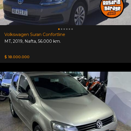
Volkswagen Suran Confortline
MT
,
2019
,
Nafta
,
56.000 km.
$ 18.000.000