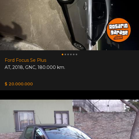
Ford Focus Se Plus
AT
,
2018
,
GNC
,
180.000 km.
$ 20.000.000