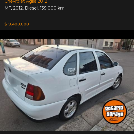
Chevrolet Agile 2012
MT
,
2012
,
Diesel
,
139.000 km.
$ 9.400.000