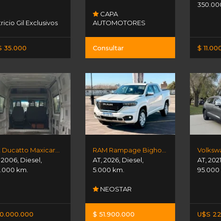
350.00
CAPA
ricio Gil Exclusivos
AUTOMOTORES
 35.000
Consultar
$ 11.00
Fiat Ducatto Maxicargo 2.8 Jt
RAM Rampage Bighorn
Volksw
,
2006
,
Diesel
,
AT
,
2026
,
Diesel
,
AT
,
202
.000 km.
5.000 km.
95.000
NEOSTAR
0.000.000
$ 51.900.000
U$S 22