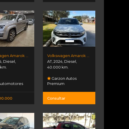
Volkswagen Amarok Extreme 3.0l V6
Volkswagen Amarok V6
4
,
Diesel
,
AT
,
2024
,
Diesel
,
 km.
40.000 km.
Garzon Autos
Automotores
Premium
00.000
Consultar