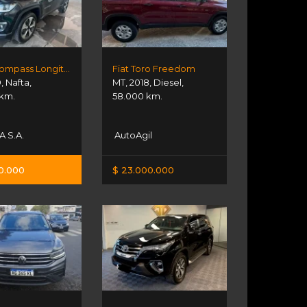
Jeep Compass Longitude
Fiat Toro Freedom
9
,
Nafta
,
MT
,
2018
,
Diesel
,
 km.
58.000 km.
 S.A.
AutoAgil
00.000
$ 23.000.000