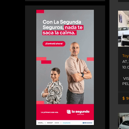
AT
,
10.
VI
PEL
$ 9