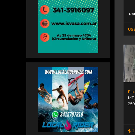
Pat
U$S
MT
250
$ 2