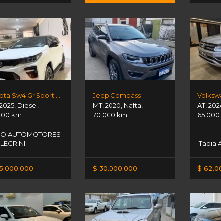
Toyota Sw4 Gr Sport 4x4
Jeep Compass
2025
,
Diesel
,
MT
,
2020
,
Nafta
,
AT
,
202
000 km.
70.000 km.
65.000
SO AUTOMOTORES
LEGRINI
Tapia 
5.000.000
$ 30.000.000
$ 62.0