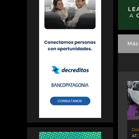
Más 
AT
,