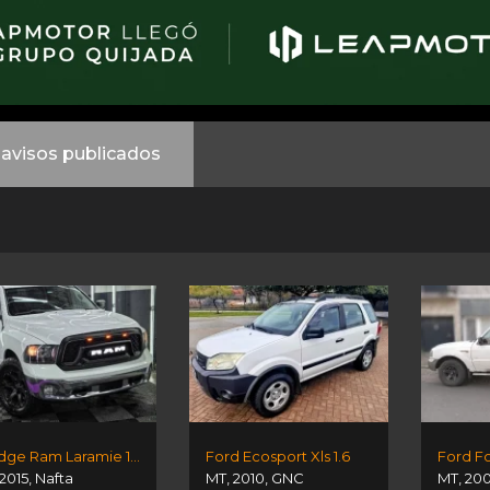
avisos publicados
Dodge Ram Laramie 1500
Ford Ecosport Xls 1.6
Ford F
2015
,
Nafta
MT
,
2010
,
GNC
MT
,
20