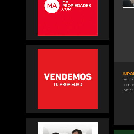
IMPO
respon
compr
iniciar