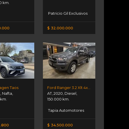
0 km.
Patricio Gil Exclusivos
0.000
$ 32.000.000
agen Taos
Ford Ranger 3.2 Xlt 4x4 At
1
,
Nafta
,
AT
,
2020
,
Diesel
,
 km.
150.000 km.
Tapia Automotores
.800
$ 34.500.000