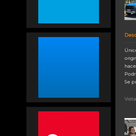
Desc
Únic
origi
hacer
Podr
Se p
Visi