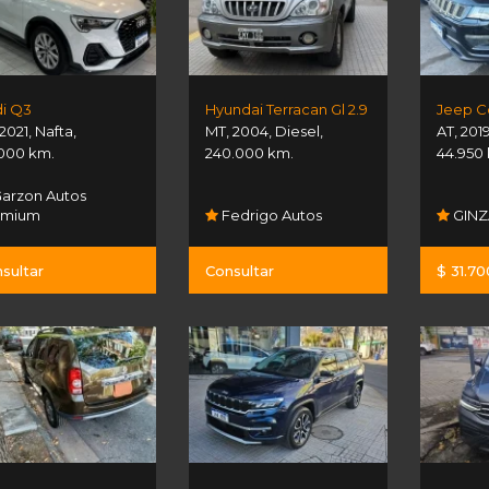
i Q3
Hyundai Terracan Gl 2.9
2021
,
Nafta
,
MT
,
2004
,
Diesel
,
AT
,
201
000 km.
240.000 km.
44.950
arzon Autos
emium
Fedrigo Autos
GINZA
sultar
Consultar
$ 31.7