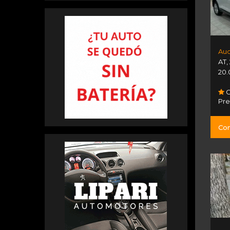
Aud
AT
,
20.
G
Pr
Con