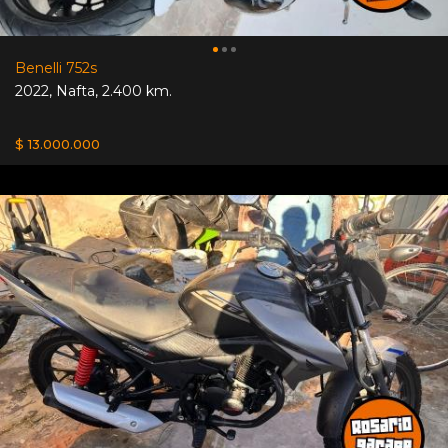
Benelli 752s
2022
,
Nafta
,
2.400 km.
$ 13.000.000