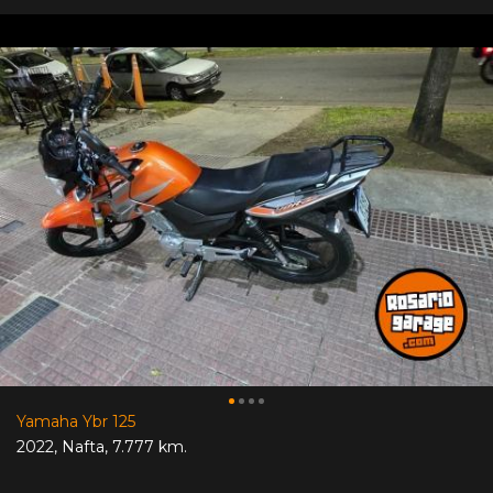
Yamaha Ybr 125
2022
,
Nafta
,
7.777 km.