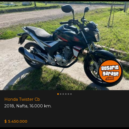
Honda Twister Cb
2018
,
Nafta
,
16.000 km.
$ 5.450.000