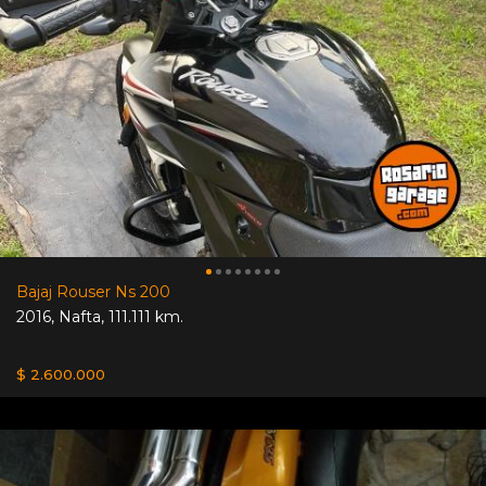
Bajaj Rouser Ns 200
2016
,
Nafta
,
111.111 km.
$ 2.600.000