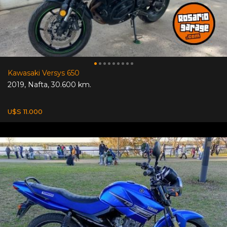
Kawasaki Versys 650
2019
,
Nafta
,
30.600 km.
U$S 11.000