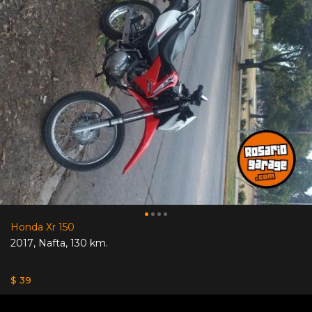
Honda Xr 150
2017
,
Nafta
,
130 km.
$ 39