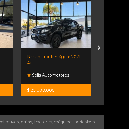
Nissan Frontier Xgear 2021
Ford Territo
At
Solis Automotores
Autodes
$ 35.000.000
$ 36.000.0
olectivos, grúas, tractores, máquinas agrícolas »