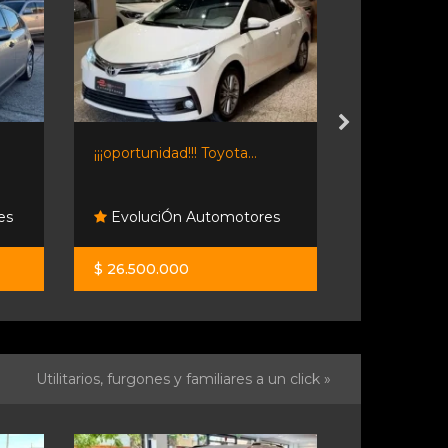
¡¡¡oportunidad!!! Toyota...
Ginza S.a.
es
EvoluciÓn Automotores
Ginza S.a
$ 26.500.000
$ 30.900.0
Utilitarios, furgones y familiares a un click »