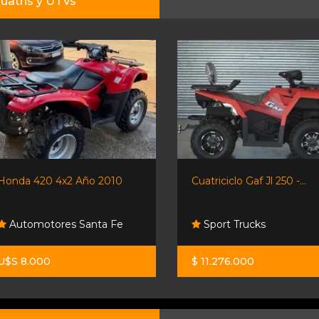
uatris y UTVs
Honda 420 4x2 Año 2010
Cuatriciclo Gaf Jl 250 -...
Automotores Santa Fe
Sport Trucks
U$S 8.000
$ 11.276.000