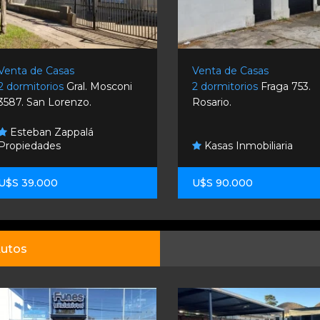
Venta de Casas
Venta de Casas
2 dormitorios
Gral. Mosconi
2 dormitorios
Fraga 753.
3587. San Lorenzo.
Rosario.
Esteban Zappalá
Propiedades
Kasas Inmobiliaria
U$S 39.000
U$S 90.000
utos