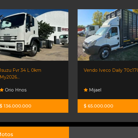
Isuzu Fvr 34 L 0km
Vendo Iveco Daily 70c170.
My2026...
Orio Hnos
Mijael
$ 136.000.000
$ 65.000.000
otos