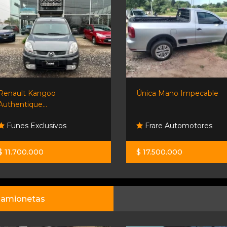
Renault Kangoo
Única Mano Impecable
Authentique...
Funes Exclusivos
Frare Automotores
$ 11.700.000
$ 17.500.000
amionetas