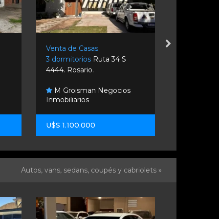
Venta de Casas
Venta de C
3 dormitorios
Ruta 34 S
3 dormitori
4444. Rosario.
1100. Rosari
M Groisman Negocios
Inmobiliarios
Remax Co
U$S 1.100.000
U$S 62.00
Autos, vans, sedans, coupés y cabriolets »