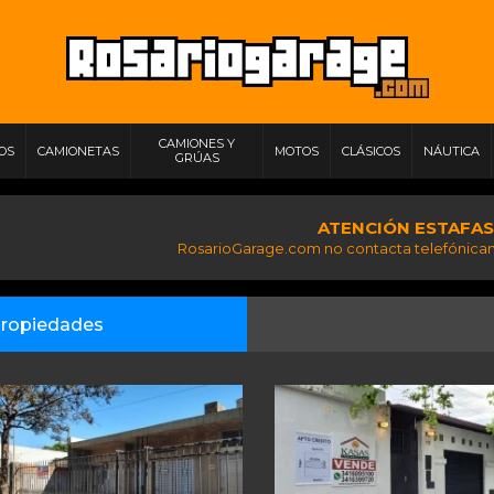
CAMIONES Y
IOS
CAMIONETAS
MOTOS
CLÁSICOS
NÁUTICA
GRÚAS
ATENCIÓN ESTAFAS
RosarioGarage.com no contacta telefónicam
ropiedades