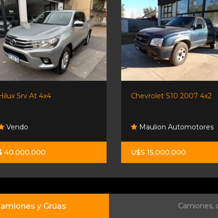
Hilux Srv At 4x4
Chevrolet S10 2007 4x2
Vendo
Maulion Automotores
$ 40.000.000
U$S 15.000.000
amiones y Grúas
Camiones, c