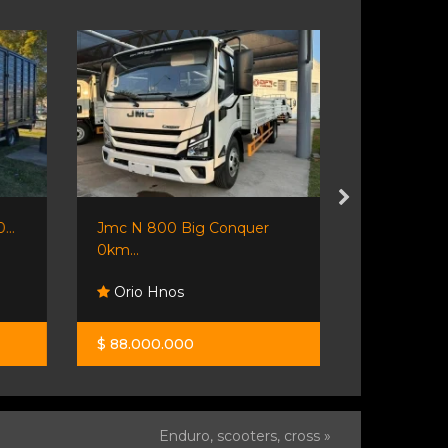
..
Jmc N 800 Big Conquer
Isuzu Npr75
0km...
Orio Hnos
Orio Hno
$ 88.000.000
$ 81.000.0
Enduro, scooters, cross »