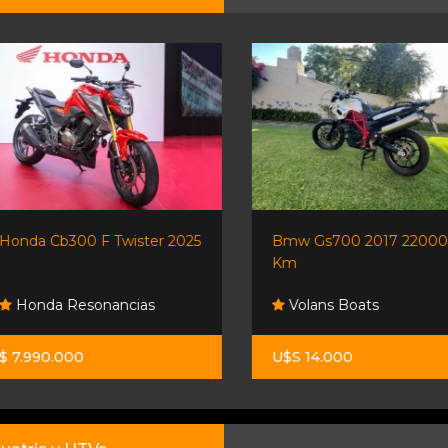
Honda Cb300 F Twister 2025
Bmw Gs700 2017 22000
Km
Honda Resonancias
Volans Boats
$ 7.990.000
U$S 14.000