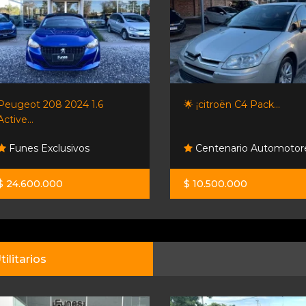
Peugeot 208 2024 1.6
🌟 ¡citroën C4 Pack...
Active...
Funes Exclusivos
Centenario Automotor
$ 24.600.000
$ 10.500.000
tilitarios