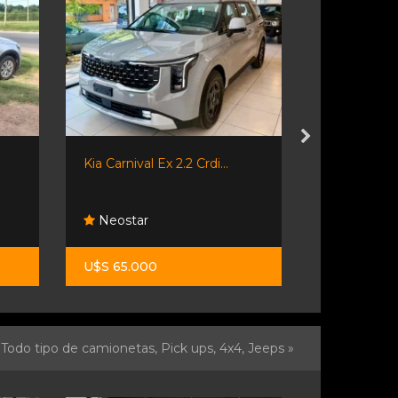
Kia Carnival Ex 2.2 Crdi...
Fiorino 2018
Neostar
Automoto
U$S 65.000
$ 14.500.0
Todo tipo de camionetas, Pick ups, 4x4, Jeeps »