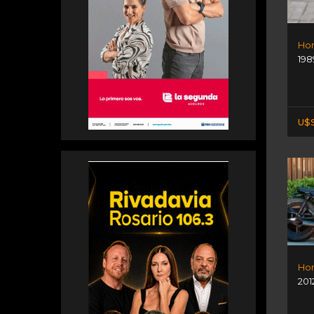
Hon
198
U$S
201