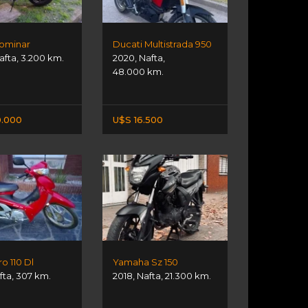
Dominar
Ducati Multistrada 950
afta
,
3.200 km.
2020
,
Nafta
,
48.000 km.
0.000
U$S 16.500
o 110 Dl
Yamaha Sz 150
fta
,
307 km.
2018
,
Nafta
,
21.300 km.