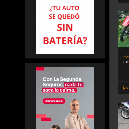
Hon
201
$ 7