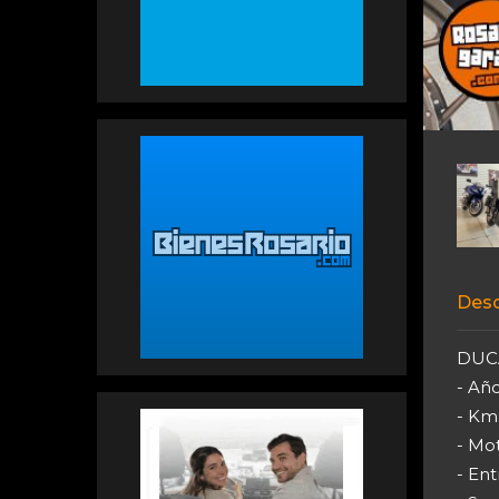
Desc
DUC
- Añ
- Km
- Mot
- En