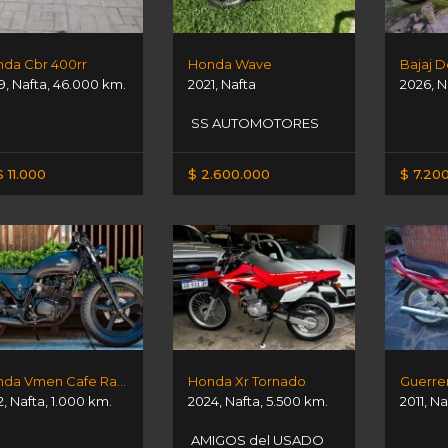
da Cbr 400rr
Honda Wave
Bajaj 
9
,
Nafta
,
46.000 km.
2021
,
Nafta
2026
,
N
SS AUTOMOTORES
 11.000
$ 2.600.000
$ 7.20
Honda Vmen Cafe Racer
Honda Xr Tornado
Guerrer
2
,
Nafta
,
1.000 km.
2024
,
Nafta
,
5.500 km.
2011
,
Na
AMIGOS del USADO