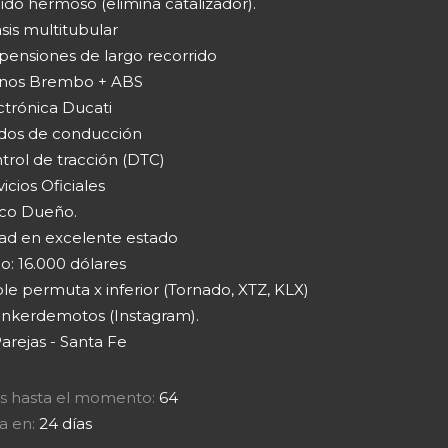
ido hermoso (elimina catalizador).
sis multitubular
spensiones de largo recorrido
enos Brembo + ABS
ctrónica Ducati
dos de conducción
trol de tracción (DTC)
vicios Oficiales
ico Dueño.
ad en excelente estado
o: 16.000 dólares
le permuta x inferior (Tornado, XTZ, KLX)
nkerdemotos (Instagram).
arejas - Santa Fe
tas hasta el momento:
64
a en:
24 días