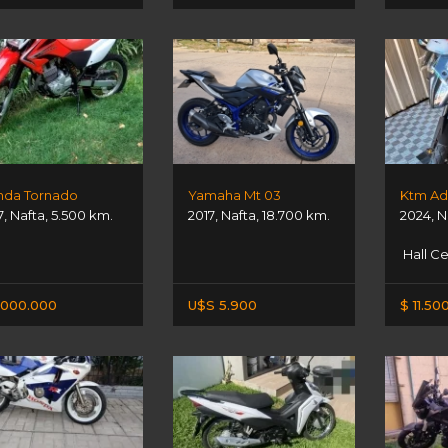
da Tornado
Yamaha Mt 03
Ktm Ad
7
,
Nafta
,
5.500 km.
2017
,
Nafta
,
18.700 km.
2024
,
N
Hall Ce
.000.000
U$S 5.900
$ 11.50