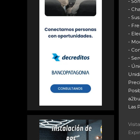
- Son
- Cha
- Su
- Fr
- Ele
- Mo
- Con
- Ser
- Ún
Unid
Preci
Posib
a2bu
Las P
Visi
Expir