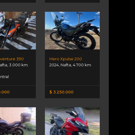
venture 390
Hero Xpulse 200
afta
,
3.000 km.
2024
,
Nafta
,
4.700 km.
ntral
0.000
$ 3.250.000