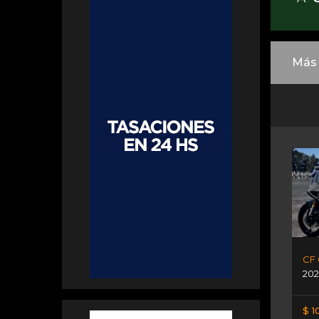
Más 
CF 
202
$ 1