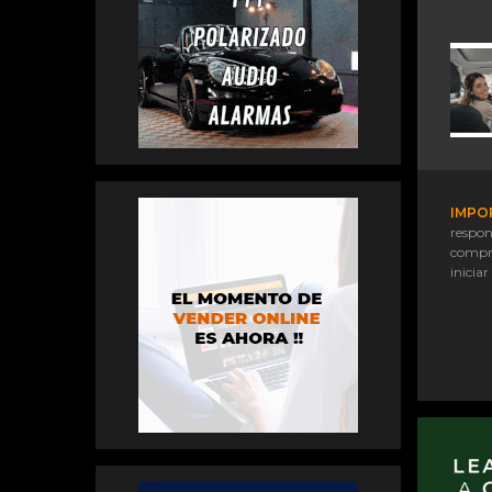
IMPO
respon
compr
iniciar