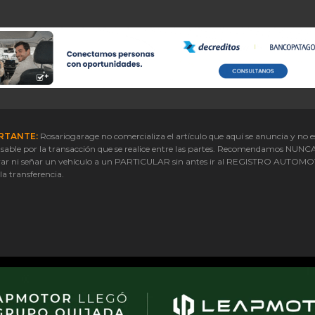
RTANTE:
Rosariogarage no comercializa el artículo que aquí se anuncia y no e
sable por la transacción que se realice entre las partes. Recomendamos NUNC
ar ni señar un vehículo a un PARTICULAR sin antes ir al REGISTRO AUTOM
 la transferencia.