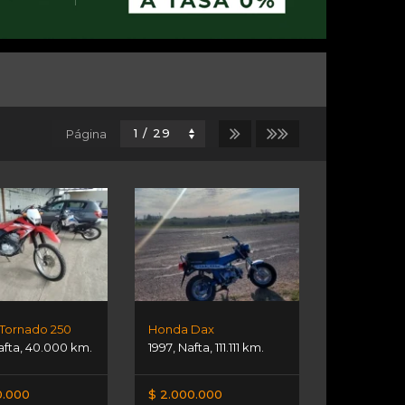
Página
Tornado 250
Honda Dax
afta
,
40.000 km.
1997
,
Nafta
,
111.111 km.
0.000
$ 2.000.000