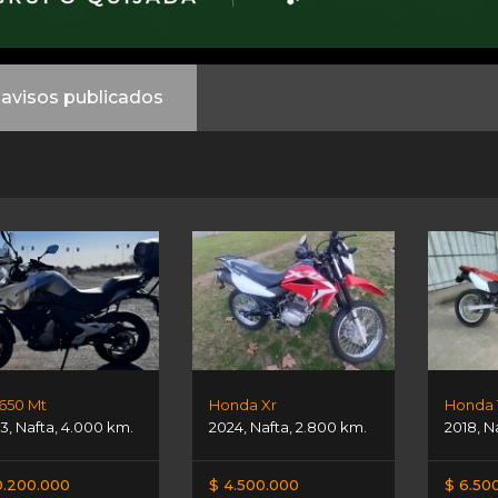
avisos publicados
650 Mt
Honda Xr
Honda 
3
,
Nafta
,
4.000 km.
2024
,
Nafta
,
2.800 km.
2018
,
N
0.200.000
$ 4.500.000
$ 6.50