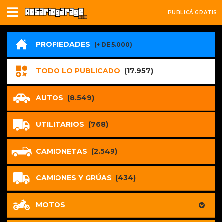
PUBLICÁ GRATIS
PROPIEDADES
(+ DE 5.000)
TODO LO PUBLICADO
(17.957)
AUTOS
(8.549)
UTILITARIOS
(768)
CAMIONETAS
(2.549)
CAMIONES Y GRÚAS
(434)
MOTOS