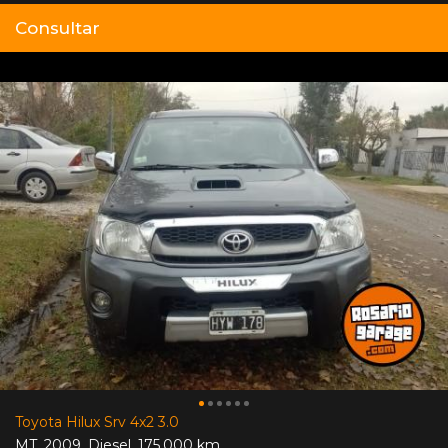
Consultar
Toyota Hilux Srv 4x2 3.0
MT
,
2009
,
Diesel
,
175.000 km.