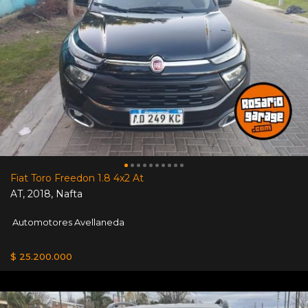
Fiat Toro Freedon 1.8 4x2 At
AT
,
2018
,
Nafta
Automotores Avellaneda
$ 25.200.000