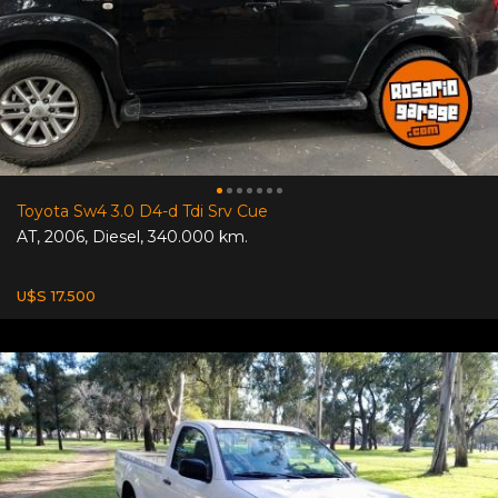
Toyota Sw4 3.0 D4-d Tdi Srv Cue
AT
,
2006
,
Diesel
,
340.000 km.
U$S 17.500