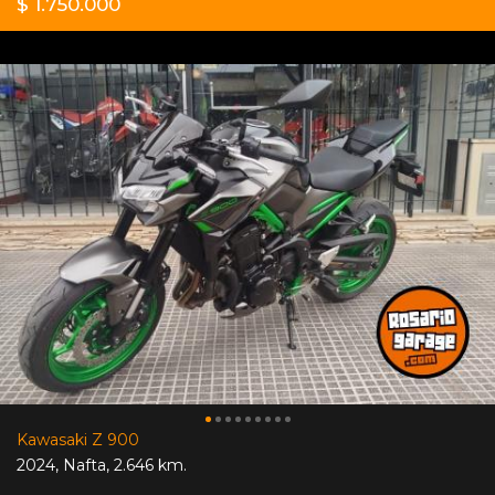
$ 1.750.000
Kawasaki Z 900
2024
,
Nafta
,
2.646 km.