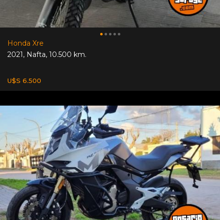
Honda Xre
2021
,
Nafta
,
10.500 km.
U$S 6.500