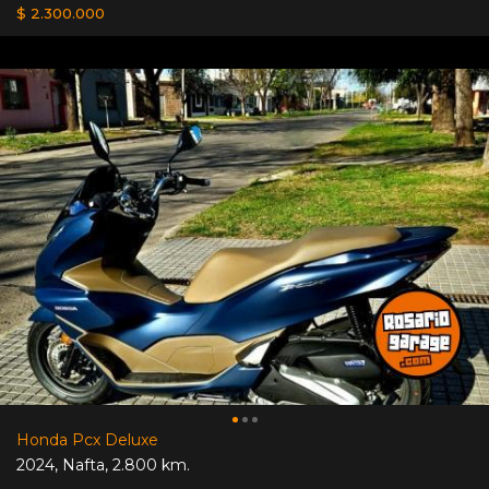
$ 2.300.000
Honda Pcx Deluxe
2024
,
Nafta
,
2.800 km.