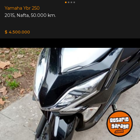
Yamaha Ybr 250
2015
,
Nafta
,
50.000 km.
$ 4.500.000