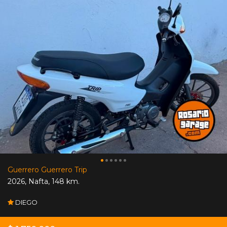
Guerrero Guerrero Trip
2026
,
Nafta
,
148 km.
DIEGO