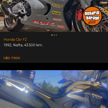
Honda Cbr F2
1992
,
Nafta
,
43.500 km.
U$S 7.900