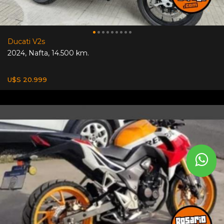
Ducati V2s
2024
,
Nafta
,
14.500 km.
U$S 20.999