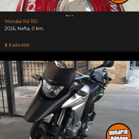
Mondial Rd 150
2026
,
Nafta
,
0 km.
$ 3.450.000