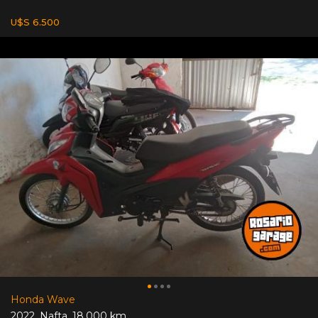
U$S 6.500
Honda Wave
2022
,
Nafta
,
18.000 km.