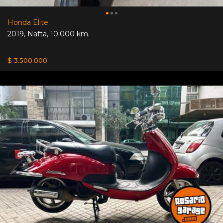
Honda Elite
2019
,
Nafta
,
10.000 km.
$ 3.500.000