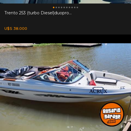
Trento 253 (turbo Diesel)duopro...
U$S 38.000