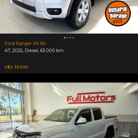
Ford Ranger V6 Xls
AT
,
2025
,
Diesel
,
63.000 km.
U$S 33.500