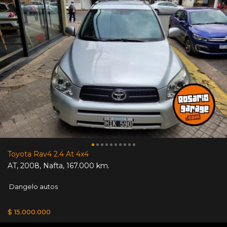
Toyota Rav4 2.4 At 4x4
AT
,
2008
,
Nafta
,
167.000 km.
Dangelo autos
$ 15.000.000