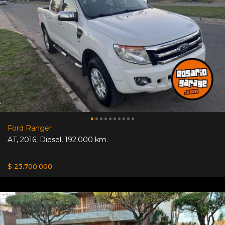
Ford Ranger
AT
,
2016
,
Diesel
,
192.000 km.
$ 23.700.000