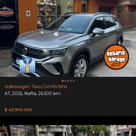
Volkswagen Taos Comfortline
AT
,
2025
,
Nafta
,
26.500 km.
$ 43.900.000