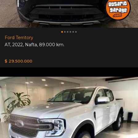
Ford Territory
AT
,
2022
,
Nafta
,
89.000 km.
$ 29.500.000