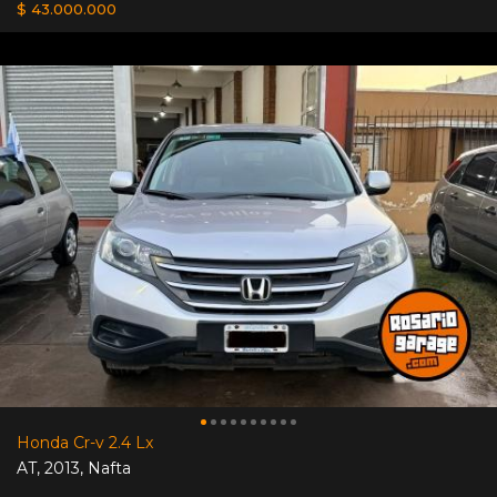
$ 43.000.000
Honda Cr-v 2.4 Lx
AT
,
2013
,
Nafta