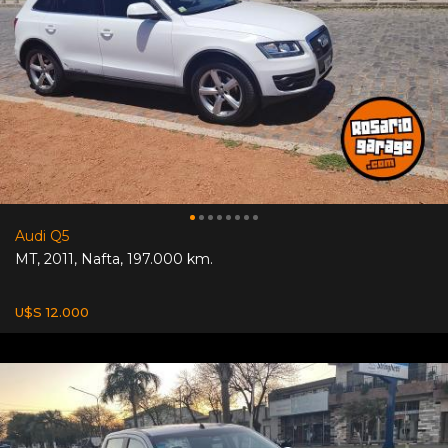
Audi Q5
MT
,
2011
,
Nafta
,
197.000 km.
U$S 12.000