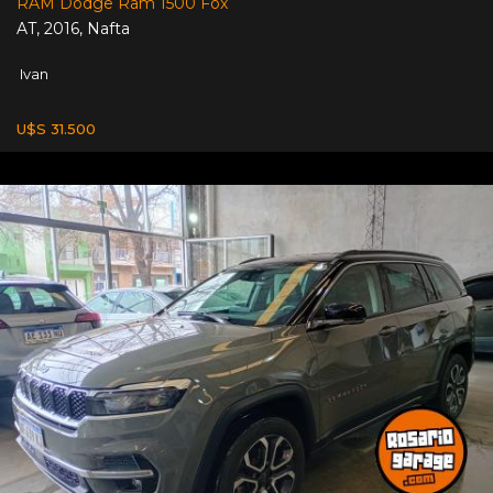
RAM Dodge Ram 1500 Fox
AT
,
2016
,
Nafta
Ivan
U$S 31.500