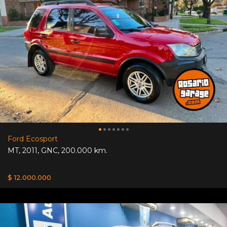
Ford Ecosport
MT
,
2011
,
GNC
,
200.000 km.
$ 12.000.000