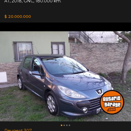
AT
,
2018
,
GNC
,
180.000 km.
$ 20.000.000
Peugeot 307