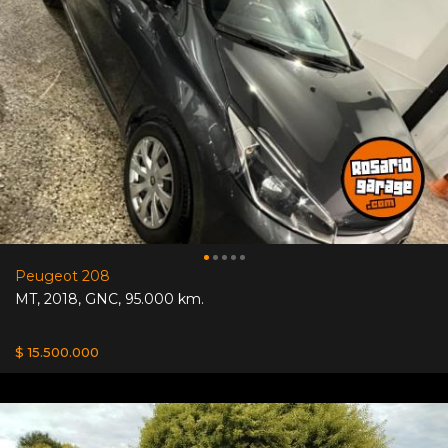
Peugeot 208
MT
,
2018
,
GNC
,
95.000 km.
$ 15.500.000