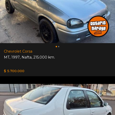
Chevrolet Corsa
MT
,
1997
,
Nafta
,
215.000 km.
$ 5.700.000