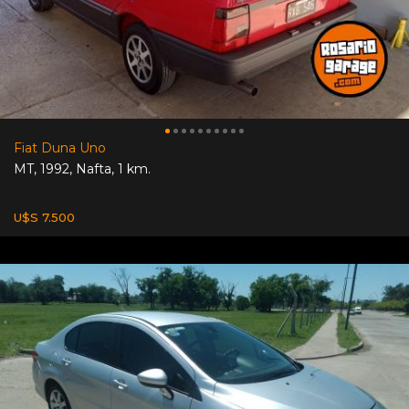
Fiat Duna Uno
MT
,
1992
,
Nafta
,
1 km.
U$S 7.500