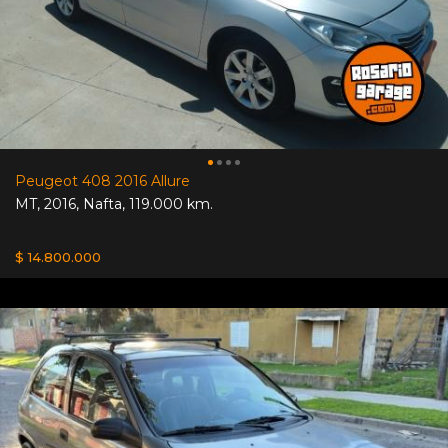
Peugeot 408 2016 Allure
MT
,
2016
,
Nafta
,
119.000 km.
$ 14.800.000