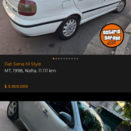
Fiat Siena Hl Style
MT
,
1998
,
Nafta
,
11.111 km.
$ 5.900.000