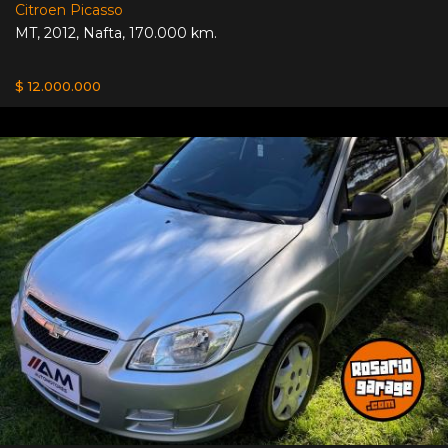
Citroen Picasso
MT
,
2012
,
Nafta
,
170.000 km.
$ 12.000.000