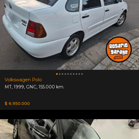
Volkswagen Polo
MT
,
1999
,
GNC
,
155.000 km.
$ 6.950.000