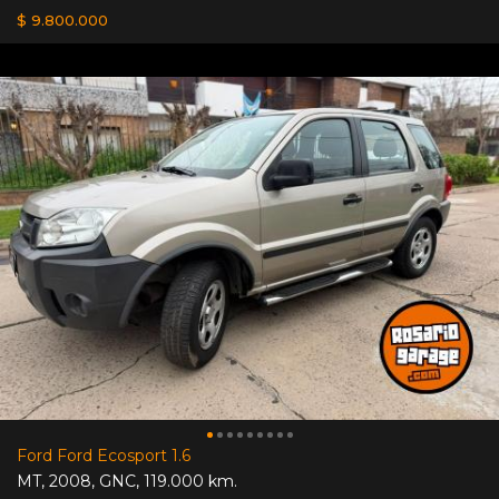
$ 9.800.000
Ford Ford Ecosport 1.6
MT
,
2008
,
GNC
,
119.000 km.