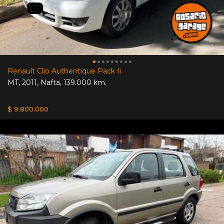
Renault Clio Authentique Pack Ii
MT
,
2011
,
Nafta
,
139.000 km.
$ 9.800.000