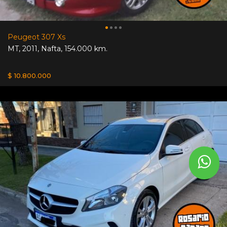
Peugeot 307 Xs
MT
,
2011
,
Nafta
,
154.000 km.
$ 10.800.000