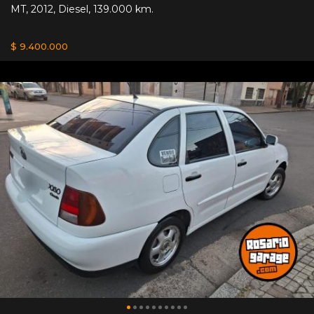
MT
,
2012
,
Diesel
,
139.000 km.
$ 9.400.000