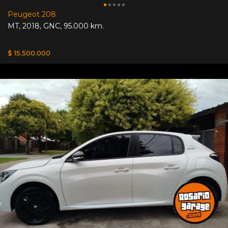
Peugeot 208
MT
,
2018
,
GNC
,
95.000 km.
$ 15.500.000