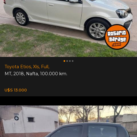
Toyota Etios, Xls, Full,
MT
,
2018
,
Nafta
,
100.000 km.
U$S 13.000