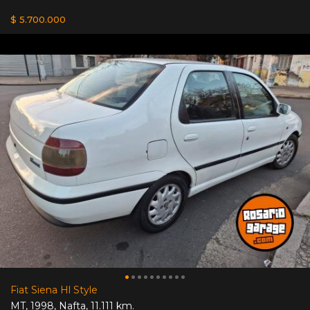
$ 5.700.000
Fiat Siena Hl Style
MT
,
1998
,
Nafta
,
11.111 km.