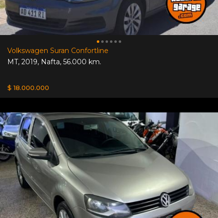
Volkswagen Suran Confortline
MT
,
2019
,
Nafta
,
56.000 km.
$ 18.000.000