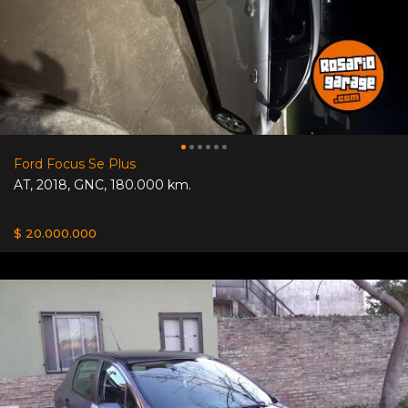
Ford Focus Se Plus
AT
,
2018
,
GNC
,
180.000 km.
$ 20.000.000