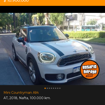
$ 10.900.000
Mini Countryman All4
AT
,
2018
,
Nafta
,
100.000 km.