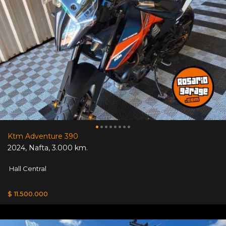
Ktm Adventure 390
2024
,
Nafta
,
3.000 km.
Hall Central
$ 11.500.000