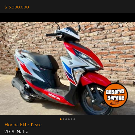
$ 3.900.000
Honda Elite 125cc
2019
,
Nafta