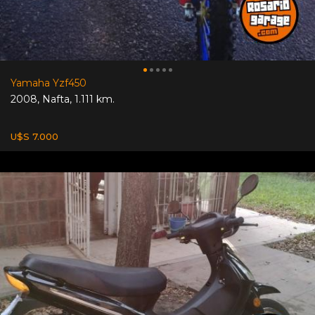
Yamaha Yzf450
2008
,
Nafta
,
1.111 km.
U$S 7.000