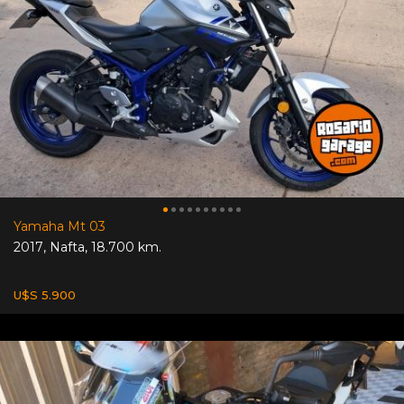
Yamaha Mt 03
2017
,
Nafta
,
18.700 km.
U$S 5.900