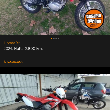
Honda Xr
2024
,
Nafta
,
2.800 km.
$ 4.500.000