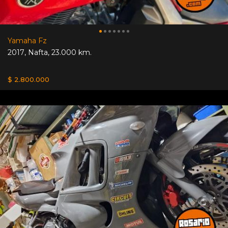
Yamaha Fz
2017
,
Nafta
,
23.000 km.
$ 2.800.000