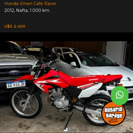
Honda Vmen Cafe Racer
2012
,
Nafta
,
1.000 km.
U$S 2.400