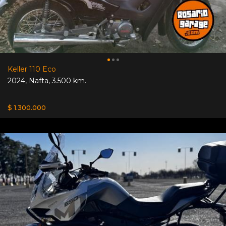
Keller 110 Eco
2024
,
Nafta
,
3.500 km.
$ 1.300.000