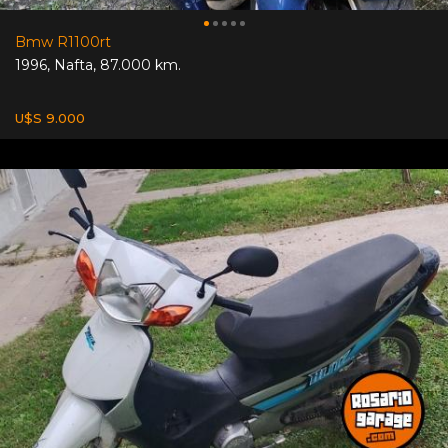
Bmw R1100rt
1996
,
Nafta
,
87.000 km.
U$S 9.000