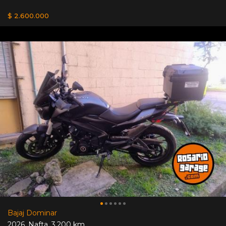
$ 2.600.000
Bajaj Dominar
2026
,
Nafta
,
3.200 km.