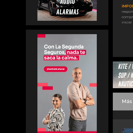
IMPO
respon
compr
iniciar
Más 