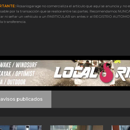
RTANTE:
Rosariogarage no comercializa el artículo que aquí se anuncia y no e
sable por la transacción que se realice entre las partes. Recomendamos NUNC
ar ni señar un vehículo a un PARTICULAR sin antes ir al REGISTRO AUTOM
 la transferencia.
avisos publicados