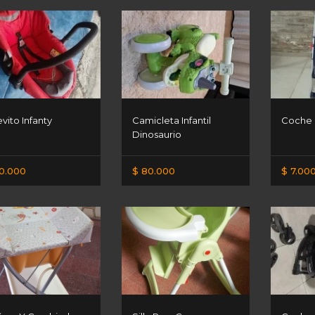
vito Infanty
Camicleta Infantil
Coche 
Dinosaurio
0.000
$ 80.000
$ 7.00