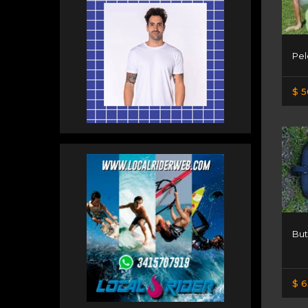
Pel
$ 5
But
$ 6