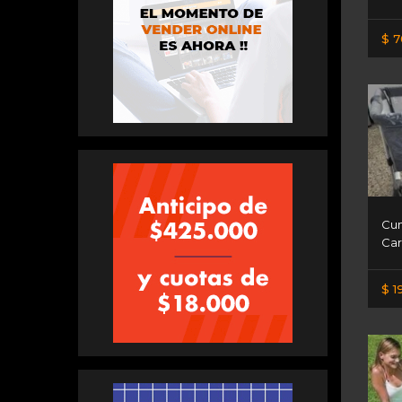
$ 7
Cun
Car
$ 1