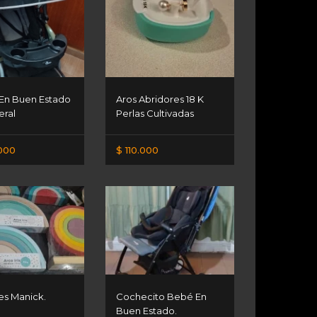
En Buen Estado
Aros Abridores 18 K
eral
Perlas Cultivadas
000
$ 110.000
es Manick.
Cochecito Bebé En
Buen Estado.