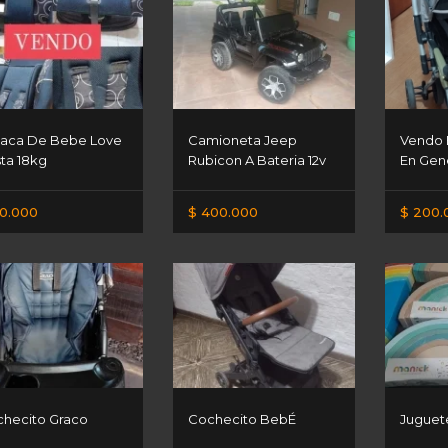
aca De Bebe Love
Camioneta Jeep
Vendo 
ta 18kg
Rubicon A Bateria 12v
En Gen
0.000
$ 400.000
$ 200.
hecito Graco
Cochecito BebÉ
Juguet