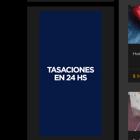
Hue
$ 5