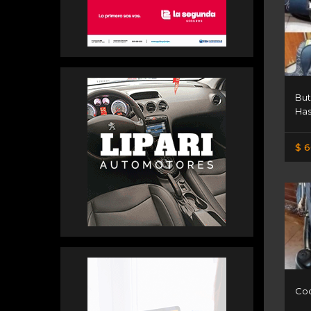
But
Has
$ 6
Coc