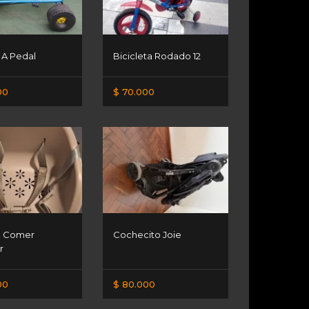
 A Pedal
Bicicleta Rodado 12
00
$ 70.000
De Comer
Cochecito Joie
r
00
$ 80.000