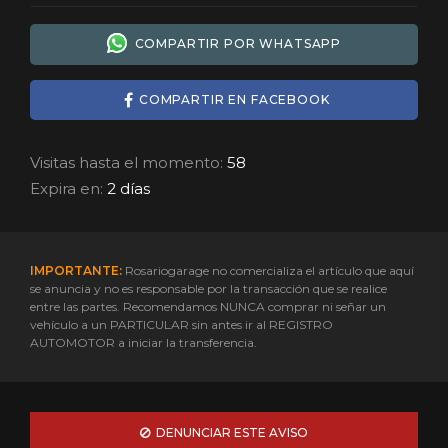
COMPARTIR POR WHATSAPP
COMPARTIR EN FACEBOOK
Visitas hasta el momento:
58
Expira en:
2 días
IMPORTANTE:
Rosariogarage no comercializa el artículo que aquí
se anuncia y no es responsable por la transacción que se realice
entre las partes. Recomendamos NUNCA comprar ni señar un
vehículo a un PARTICULAR sin antes ir al REGISTRO
AUTOMOTOR a iniciar la transferencia.
DENUNCIAR ESTE AVISO