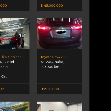
.000
$ 45.000.000
Toyota Hilux Cabina Simple
Toyota Rav4 2.0
20
,
Diesel
,
AT
,
2013
,
Nafta
,
0 km.
140.000 km.
Orti
tar
U$S 16.000