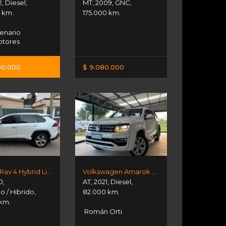
2
,
Diesel
,
MT
,
2009
,
GNC
,
 km.
175.000 km.
enario
tores
00.000
$ 9.080.000
Toyota Rav 4 Hybrid Limited
Volkswagen Amarok V6
0
,
AT
,
2021
,
Diesel
,
co / Hibrido
,
82.000 km.
 km.
Román Orti