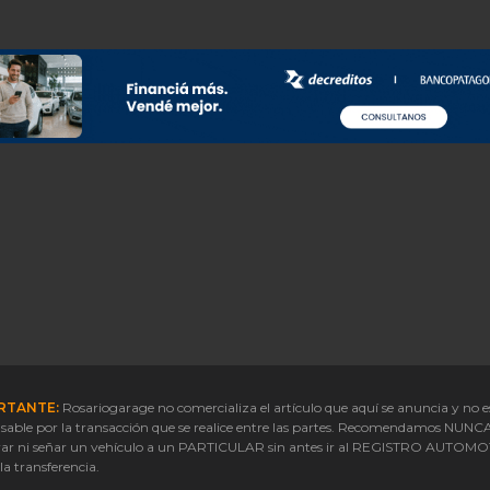
RTANTE:
Rosariogarage no comercializa el artículo que aquí se anuncia y no e
sable por la transacción que se realice entre las partes. Recomendamos NUNC
ar ni señar un vehículo a un PARTICULAR sin antes ir al REGISTRO AUTOM
 la transferencia.