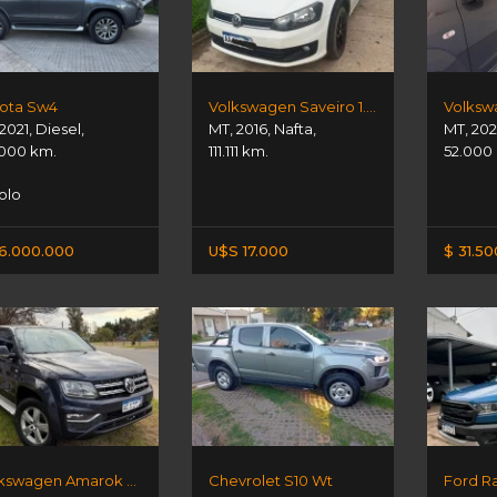
ota Sw4
Volkswagen Saveiro 1.6 Gp
2021
,
Diesel
,
MT
,
2016
,
Nafta
,
MT
,
202
.000 km.
111.111 km.
52.000
olo
6.000.000
U$S 17.000
$ 31.5
Volkswagen Amarok Highline
Chevrolet S10 Wt