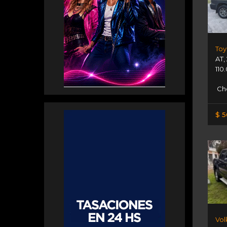
Toy
AT
,
110
Ch
$ 5