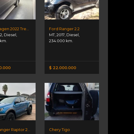
Volkswagen 2022 Trendline
Ford Ranger 2.2
2
,
Diesel
,
MT
,
2017
,
Diesel
,
 km.
234.000 km.
00.000
$ 22.000.000
Ford Ranger Raptor 2.0 Tdi 4x4
Chery Tigo