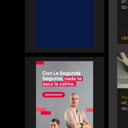
AT
,
122
U$
Toy
MT
130