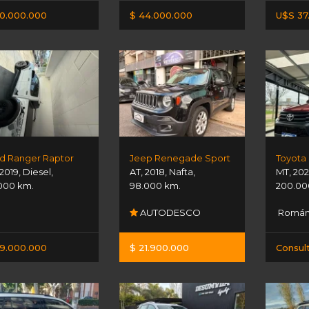
0.000.000
$ 44.000.000
U$S 37
d Ranger Raptor
Jeep Renegade Sport
2019
,
Diesel
,
AT
,
2018
,
Nafta
,
MT
,
20
000 km.
98.000 km.
200.00
AUTODESCO
Román 
9.000.000
$ 21.900.000
Consul