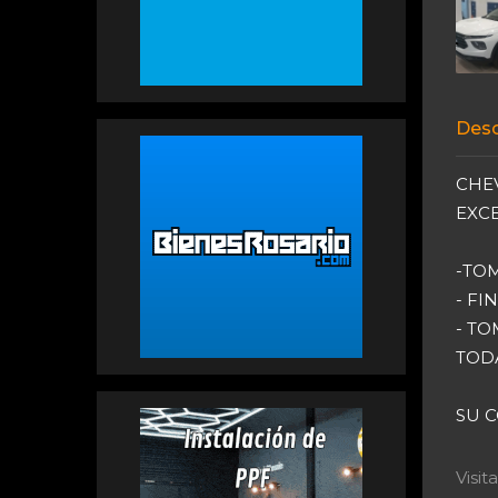
Desc
CHEV
EXCE
-TO
- FI
- T
TODA
SU 
Visi