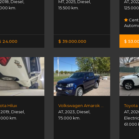
2018
,
Diesel
,
MT
,
2025
,
Diesel
,
AT
,
202
.000 km.
15.500 km.
125.000
Cent
Automo
S 24.000
$ 39.000.000
$ 53.0
ota Hilux
Volkswagen Amarok V6 Comfortline
,
2019
,
Diesel
,
AT
,
2023
,
Diesel
,
AT
,
202
.000 km.
75.000 km.
Electri
61.000