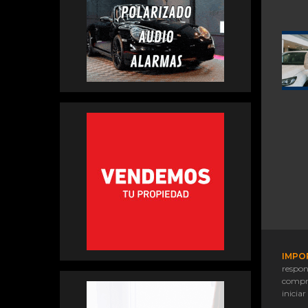
IMPO
respon
compr
iniciar