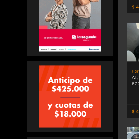
$ 4
For
AT
,
87.
$ 4