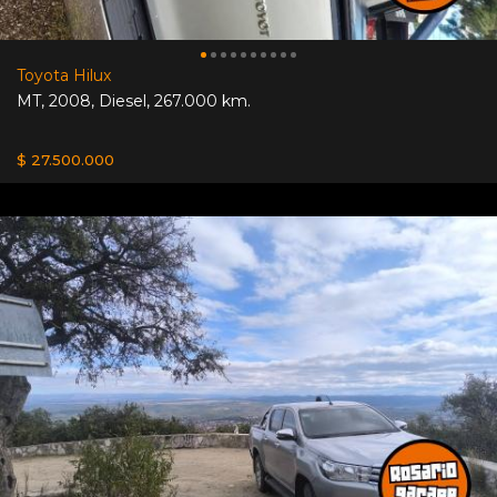
Toyota Hilux
MT
,
2008
,
Diesel
,
267.000 km.
$ 27.500.000