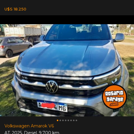
U$S 18.250
Volkswagen Amarok V6
AT
,
2025
,
Diesel
,
9.700 km.