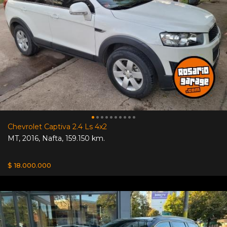
Chevrolet Captiva 2.4 Ls 4x2
MT
,
2016
,
Nafta
,
159.150 km.
$ 18.000.000