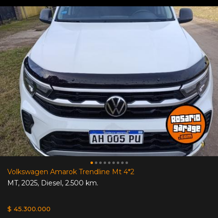
Volkswagen Amarok Trendline Mt 4*2
MT
,
2025
,
Diesel
,
2.500 km.
$ 45.300.000