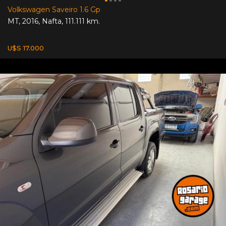
Volkswagen Saveiro 1.6 Gp
MT
,
2016
,
Nafta
,
111.111 km.
U$S 17.000