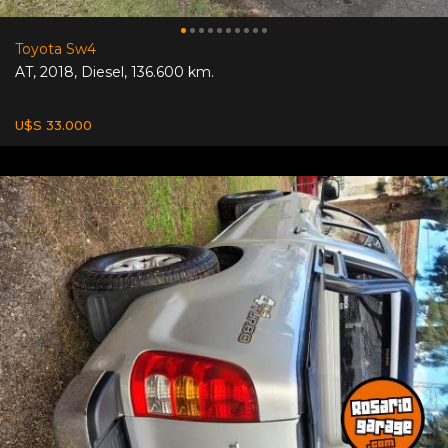
Toyota Sw4
AT
,
2018
,
Diesel
,
136.600 km.
U$S 33.000