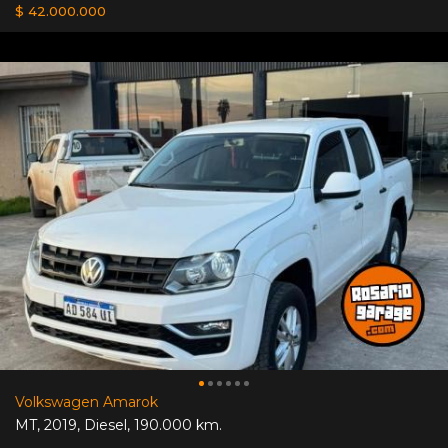
$ 42.000.000
Volkswagen Amarok
MT
,
2019
,
Diesel
,
190.000 km.