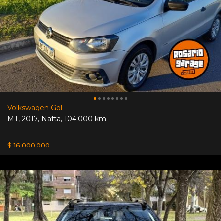
Volkswagen Gol
MT
,
2017
,
Nafta
,
104.000 km.
$ 16.000.000