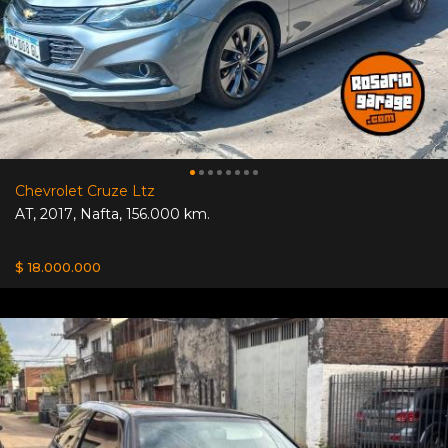
Chevrolet Cruze Ltz
AT
,
2017
,
Nafta
,
156.000 km.
$ 18.000.000