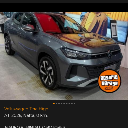
Volkswagen Tera High
AT
,
2026
,
Nafta
,
0 km.
MAURO RUBINI AUTOMOTORES