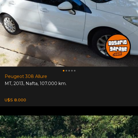
Peugeot 308 Allure
MT
,
2013
,
Nafta
,
107.000 km.
U$S 8.000