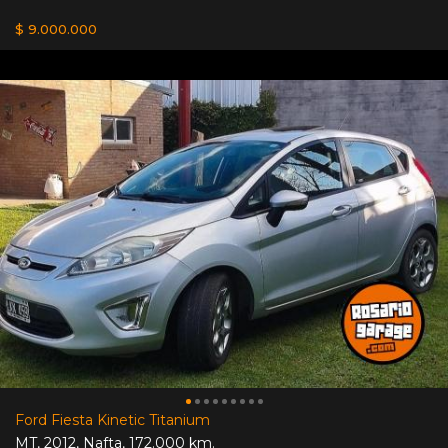
$ 9.000.000
Ford Fiesta Kinetic Titanium
MT
,
2012
,
Nafta
,
172.000 km.