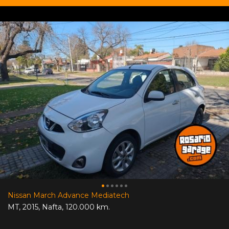
Nissan March Advance Mediatech
MT
,
2015
,
Nafta
,
120.000 km.