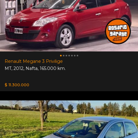
Renault Megane 3 Privilige
MT
,
2012
,
Nafta
,
165.000 km.
$ 11.300.000