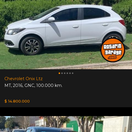
Chevrolet Onix Ltz
MT
,
2016
,
GNC
,
100.000 km.
$ 14.800.000