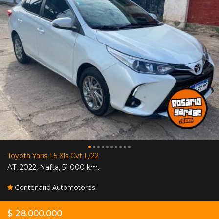
Toyota Yaris 1.5 Xls Cvt L/22
AT
,
2022
,
Nafta
,
51.000 km.
Centenario Automotores
$ 28.000.000