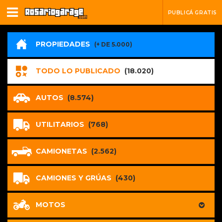
PUBLICÁ GRATIS
PROPIEDADES
(+ DE 5.000)
TODO LO PUBLICADO
(18.020)
AUTOS
(8.574)
UTILITARIOS
(768)
CAMIONETAS
(2.562)
CAMIONES Y GRÚAS
(430)
MOTOS