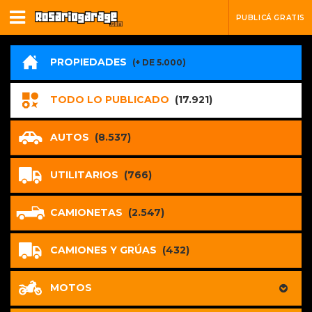
PUBLICÁ GRATIS
PROPIEDADES
(+ DE 5.000)
TODO LO PUBLICADO
(17.921)
AUTOS
(8.537)
UTILITARIOS
(766)
CAMIONETAS
(2.547)
CAMIONES Y GRÚAS
(432)
MOTOS