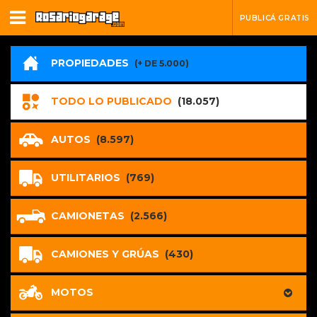
PUBLICÁ GRATIS
PROPIEDADES
(+ DE 5.000)
TODO LO PUBLICADO
(18.057)
AUTOS
(8.597)
UTILITARIOS
(769)
CAMIONETAS
(2.566)
CAMIONES Y GRÚAS
(430)
MOTOS