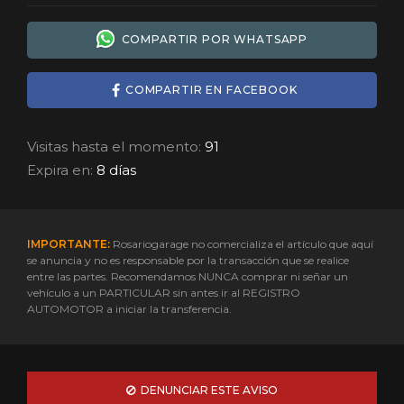
COMPARTIR POR WHATSAPP
COMPARTIR EN FACEBOOK
Visitas hasta el momento:
91
Expira en:
8 días
IMPORTANTE:
Rosariogarage no comercializa el artículo que aquí
se anuncia y no es responsable por la transacción que se realice
entre las partes. Recomendamos NUNCA comprar ni señar un
vehículo a un PARTICULAR sin antes ir al REGISTRO
AUTOMOTOR a iniciar la transferencia.
DENUNCIAR ESTE AVISO