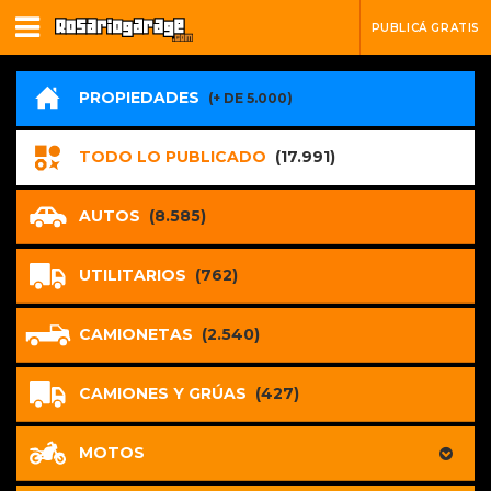
PUBLICÁ GRATIS
PROPIEDADES
(+ DE 5.000)
TODO LO PUBLICADO
(17.991)
AUTOS
(8.585)
UTILITARIOS
(762)
CAMIONETAS
(2.540)
CAMIONES Y GRÚAS
(427)
MOTOS