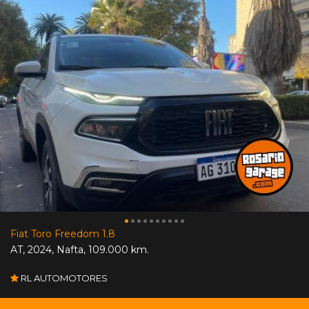
Fiat Toro Freedom 1.8
AT
,
2024
,
Nafta
,
109.000 km.
RL AUTOMOTORES