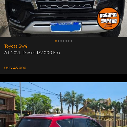
Toyota Sw4
AT
,
2021
,
Diesel
,
132.000 km.
U$S 43.000