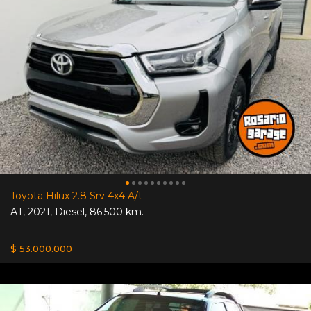
Toyota Hilux 2.8 Srv 4x4 A/t
AT
,
2021
,
Diesel
,
86.500 km.
$ 53.000.000