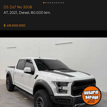
DS Ds7 No 3008
AT
,
2021
,
Diesel
,
80.000 km.
$ 49.000.000