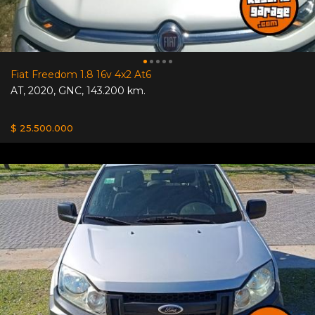
Fiat Freedom 1.8 16v 4x2 At6
AT
,
2020
,
GNC
,
143.200 km.
$ 25.500.000