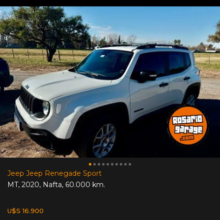
Jeep Jeep Renegade Sport
MT
,
2020
,
Nafta
,
60.000 km.
U$S 16.900