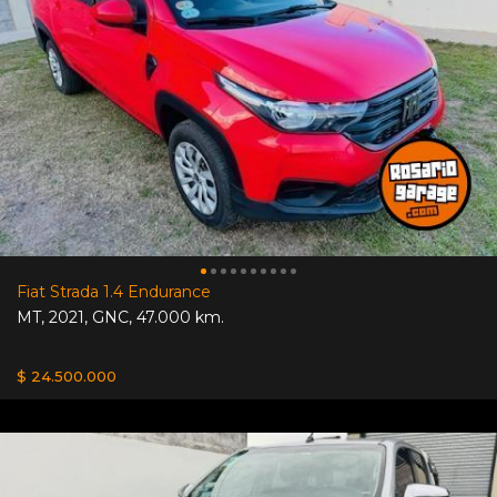
Fiat Strada 1.4 Endurance
MT
,
2021
,
GNC
,
47.000 km.
$ 24.500.000