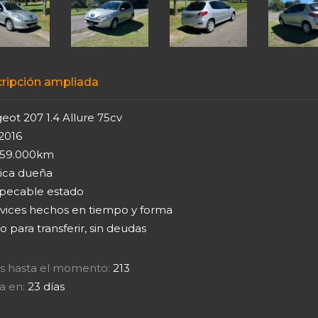
ripción ampliada
eot 207 1.4 Allure 75cv
2016
 59.000km
ica dueña
pecable estado
rvices hechos en tiempo y forma
o para transferir, sin deudas
tas hasta el momento:
213
a en:
23 días