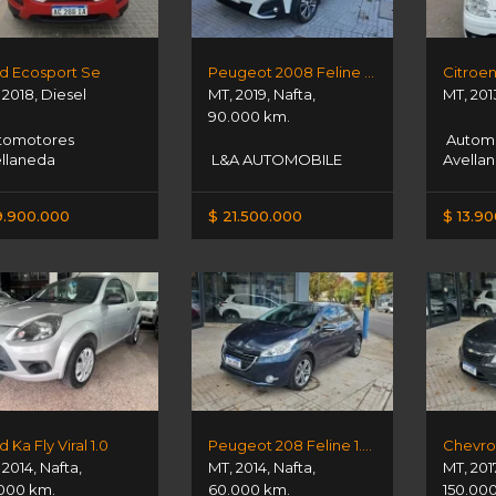
d Ecosport Se
Peugeot 2008 Feline 1.6 Vti
,
2018
,
Diesel
MT
,
2019
,
Nafta
,
MT
,
201
90.000 km.
tomotores
Autom
llaneda
L&A AUTOMOBILE
Avella
9.900.000
$ 21.500.000
$ 13.9
 Ka Fly Viral 1.0
Peugeot 208 Feline 1.6n 16v
,
2014
,
Nafta
,
MT
,
2014
,
Nafta
,
MT
,
201
.000 km.
60.000 km.
150.00