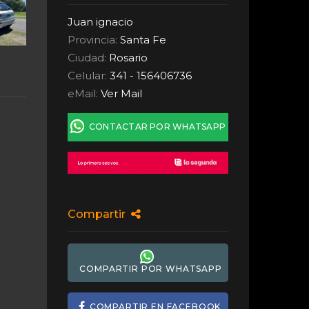
Juan ignacio
Provincia:
Santa Fe
Ciudad:
Rosario
Celular:
341 - 156406736
eMail:
Ver Mail
CONTACTAR POR WHATSAPP
Compartir
COMPARTIR POR WHATSAPP
COMPARTIR EN FACEBOOK