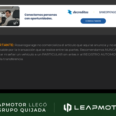
RTANTE:
Rosariogarage no comercializa el artículo que aquí se anuncia y no e
sable por la transacción que se realice entre las partes. Recomendamos NUNC
ar ni señar un vehículo a un PARTICULAR sin antes ir al REGISTRO AUTOM
 la transferencia.