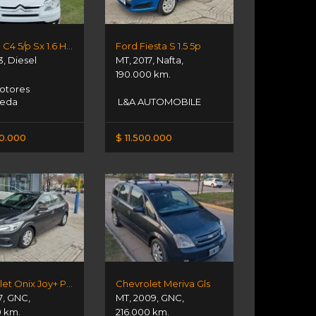
Citroen C4 5/p Sx 1.6 Hdi
Ford Fiesta S 1.5 5p
3
,
Diesel
MT
,
2017
,
Nafta
,
190.000 km.
otores
neda
L&A AUTOMOBILE
00.000
$ 11.500.000
Chevrolet Onix Joy+ Plus 1.4n
Chevrolet Meriva Gls
7
,
GNC
,
MT
,
2009
,
GNC
,
0 km.
216.000 km.