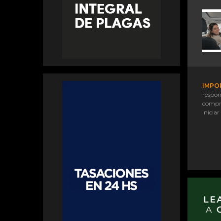
IMPO
respon
compr
iniciar