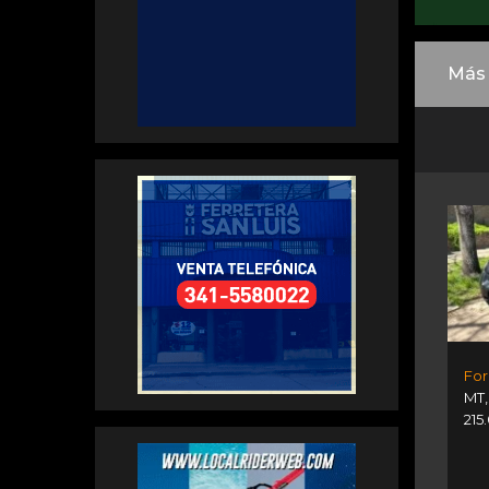
Más 
For
MT
215