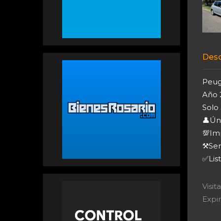
Desc
Peug
Año 
Solo
👤Ún
💯Im
⚒️Se
✅List
Visi
Expir