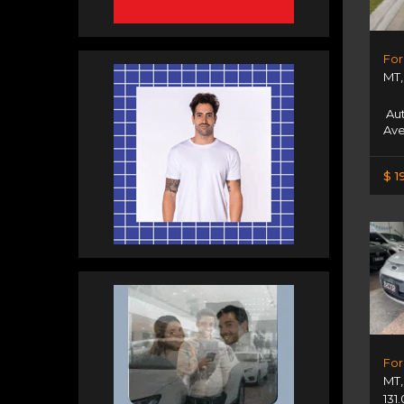
For
MT
Au
Ave
$ 1
Ford
MT
131