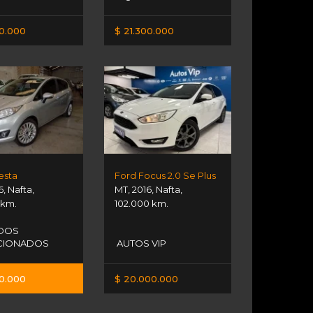
00.000
$ 21.300.000
esta
Ford Focus 2.0 Se Plus
6
,
Nafta
,
MT
,
2016
,
Nafta
,
 km.
102.000 km.
DOS
CIONADOS
AUTOS VIP
00.000
$ 20.000.000