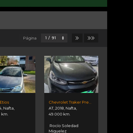
Página
Etios
Chevrolet Traker Premier Ltz
4
,
Nafta
,
AT
,
2018
,
Nafta
,
0 km.
49.000 km.
Rocío Soledad
Miguelez