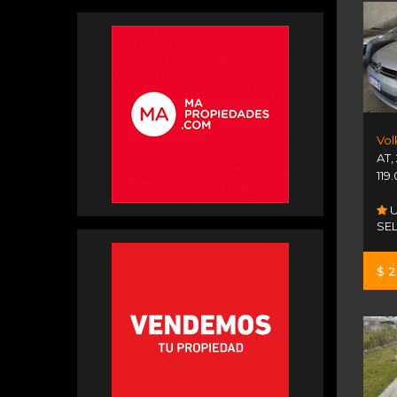
Vol
AT
,
119
U
SE
$ 2