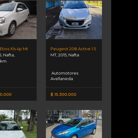
Etios Xls 4p Mt
Peugeot 208 Active 1.5
5
,
Nafta
,
MT
,
2015
,
Nafta
 km.
Automotores
Avellaneda
00.000
$ 15.300.000