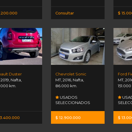
.200.000
Consultar
$ 15.0
ault Duster
Chevrolet Sonic
Ford Fi
,
2019
,
Nafta
,
MT
,
2016
,
Nafta
,
MT
,
201
.000 km.
86.000 km.
151.000
USADOS
USA
SELECCIONADOS
SELEC
3.400.000
$ 12.900.000
$ 13.0