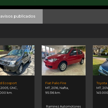
avisos publicados
d Ecosport
Fiat Palio Fire
Toyota 
,
2005
,
GNC
,
MT
,
2016
,
Nafta
,
MT
,
201
.000 km.
95.516 km.
145.00
Ramirez Automotores