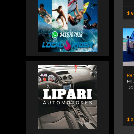
$ 8
Ren
MT
130
$ 2