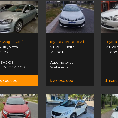
kswagen Golf
Toyota Corolla 1.8 Xli
Toyota 
2016
,
Nafta
,
MT
,
2018
,
Nafta
,
MT
,
201
.000 km.
54.000 km.
151.000
SADOS
Automotores
LECCIONADOS
Avellaneda
5.500.000
$ 26.950.000
$ 14.8