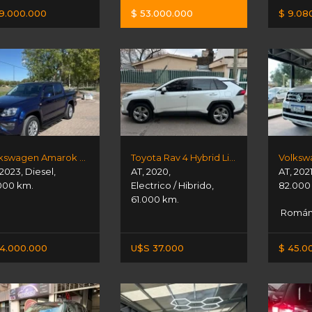
9.000.000
$ 53.000.000
$ 9.08
Volkswagen Amarok V6 Comfortline
Toyota Rav 4 Hybrid Limited
2023
,
Diesel
,
AT
,
2020
,
AT
,
202
000 km.
Electrico / Hibrido
,
82.000
61.000 km.
Román 
4.000.000
U$S 37.000
$ 45.0