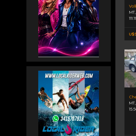
MT
111.
U$S
Che
MT
15.