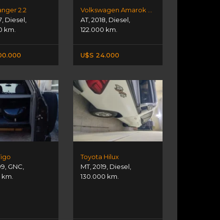
nger 2.2
Volkswagen Amarok Highline
7
,
Diesel
,
AT
,
2018
,
Diesel
,
0 km.
122.000 km.
00.000
U$S 24.000
Tigo
Toyota Hilux
09
,
GNC
,
MT
,
2019
,
Diesel
,
 km.
130.000 km.