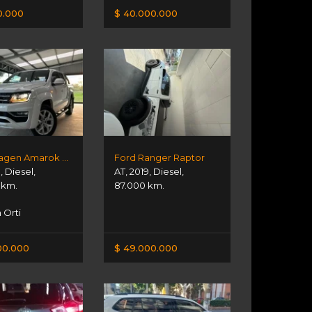
0.000
$ 40.000.000
Volkswagen Amarok V6
Ford Ranger Raptor
1
,
Diesel
,
AT
,
2019
,
Diesel
,
 km.
87.000 km.
Orti
00.000
$ 49.000.000