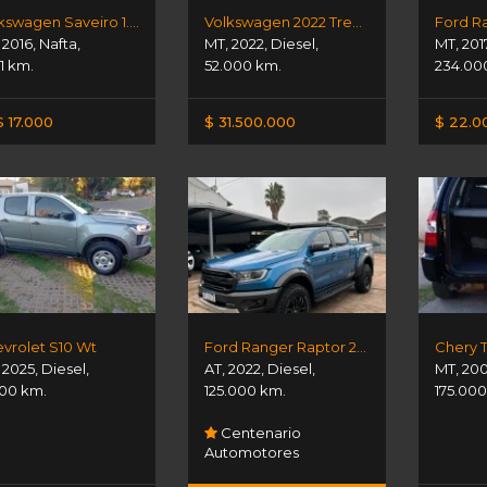
Volkswagen Saveiro 1.6 Gp
Volkswagen 2022 Trendline
Ford Ra
,
2016
,
Nafta
,
MT
,
2022
,
Diesel
,
MT
,
201
111 km.
52.000 km.
234.00
 17.000
$ 31.500.000
$ 22.0
vrolet S10 Wt
Ford Ranger Raptor 2.0 Tdi 4x4
Chery 
,
2025
,
Diesel
,
AT
,
2022
,
Diesel
,
MT
,
20
500 km.
125.000 km.
175.000
Centenario
Automotores