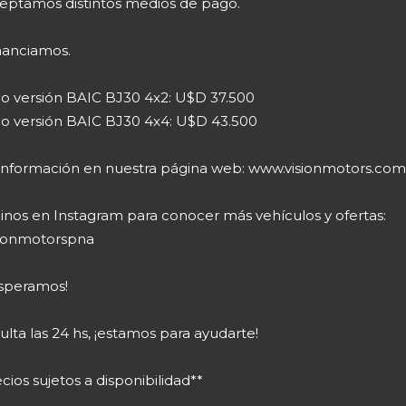
eptamos distintos medios de pago.
nanciamos.
io versión BAIC BJ30 4x2: U$D 37.500
io versión BAIC BJ30 4x4: U$D 43.500
información en nuestra página web: www.visionmotors.com
inos en Instagram para conocer más vehículos y ofertas:
ionmotorspna
esperamos!
lta las 24 hs, ¡estamos para ayudarte!
cios sujetos a disponibilidad**