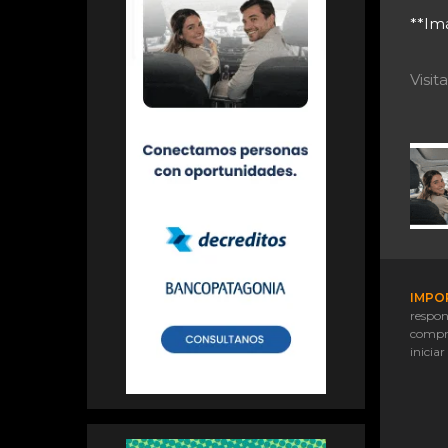
**Imá
Visi
IMPO
respon
compr
iniciar