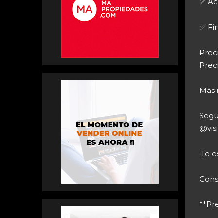
✅ Ac
✅ Fi
Prec
Prec
Más 
Segu
@vis
¡Te 
Consu
**Pre