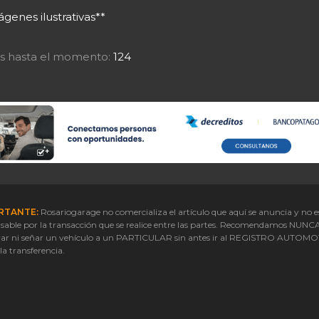
genes ilustrativas**
tas hasta el momento:
124
RTANTE:
Rosariogarage no comercializa el artículo que aquí se anuncia y no e
sable por la transacción que se realice entre las partes. Recomendamos NUNC
ar ni señar un vehículo a un PARTICULAR sin antes ir al REGISTRO AUTOM
 la transferencia.