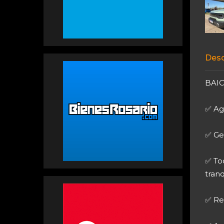
Desc
BAIC
✅ Ag
✅ Ges
✅ To
tranq
✅ Re