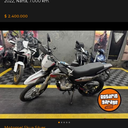
2022
,
Nafta
,
7.000 km.
$ 2.400.000
Motomel Skua Silver