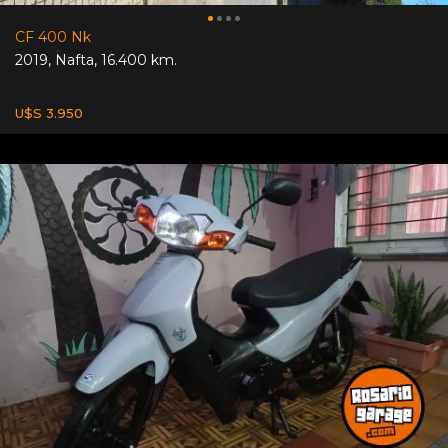
CF 400 Nk
2019
,
Nafta
,
16.400 km.
U$S 3.950