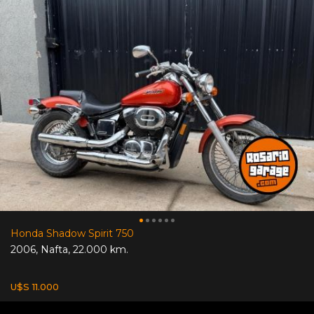
Honda Shadow Spirit 750
2006
,
Nafta
,
22.000 km.
U$S 11.000