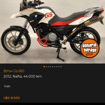
Bmw Gs 650
2012
,
Nafta
,
44.000 km.
Ivan
U$S 8.500