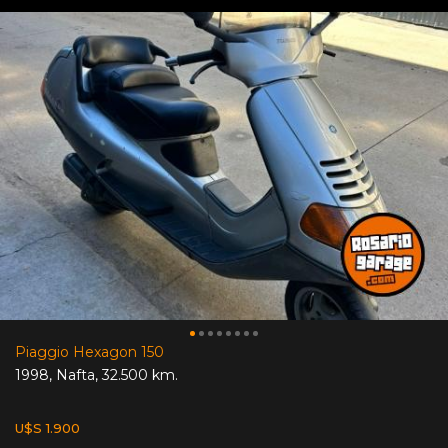
Piaggio Hexagon 150
1998
,
Nafta
,
32.500 km.
U$S 1.900