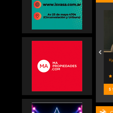
Kymco Xciting 400i 2025
Honda Resonancias
$ 12.550.000
C