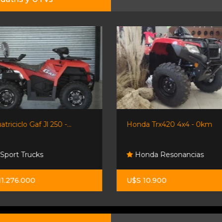
Honda Trx420 4x4 - 0km
Polaris 400 Sportsman 4x4
Honda Resonancias
Lipari Automotores
U$S 10.900
U$S 7.500