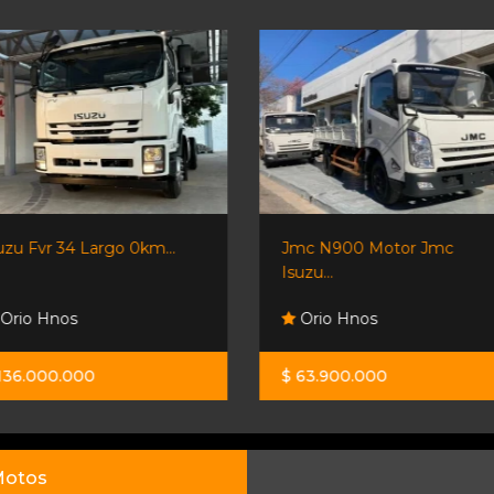
Jmc N900 Motor Jmc
Kia K2500 2.5 2025 0 Km
Isuzu...
Orio Hnos
Neostar
$ 63.900.000
U$S 31.000
otos