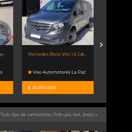
ay
Mercedes Benz Vito 1.6 Cdi...
Fiorino 2018
s
Viso Automotores La Paz
Automoto
$ 25.000.000
$ 14.500.0
Todo tipo de camionetas, Pick ups, 4x4, Jeeps »