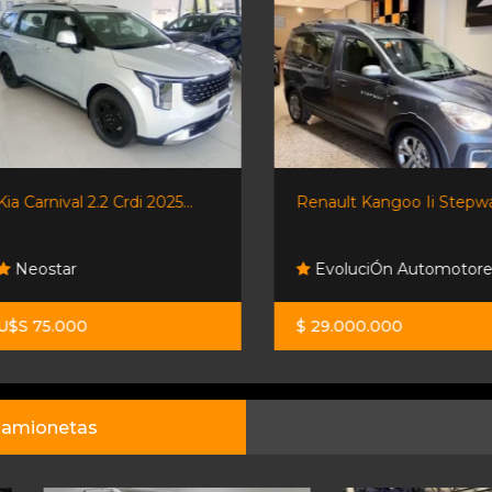
Kia Carnival 2.2 Crdi 2025...
Renault Kangoo Ii Stepw
Neostar
EvoluciÓn Automotore
U$S 75.000
$ 29.000.000
amionetas