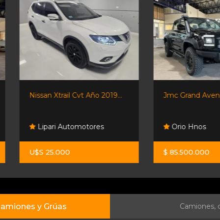
Nissan Xtrail Cvt Año 2019...
Jmc Grand Avenue Pro A/t
Lipari Automotores
Orio Hnos
U$S 25.000
$ 85.500.000
amiones y Grúas
Camiones, c