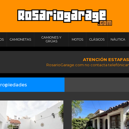
CAMIONES Y
IOS
CAMIONETAS
MOTOS
CLÁSICOS
NÁUTICA
GRÚAS
ATENCIÓN ESTAFAS
RosarioGarage.com no contacta telefónicam
ropiedades