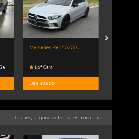
Mercedes Benz A200...
Chevrolet Sp
Sa
Lpf Cars
Automoto
U$S 32.500
$ 13.800.0
Utilitarios, furgones y familiares a un click »