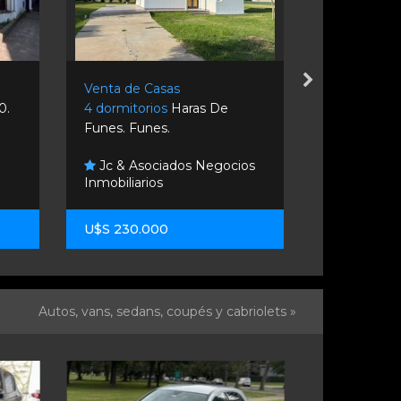
Venta de Casas
Venta de C
0.
4 dormitorios
Haras De
3 dormitori
Funes. Funes.
Rosario.
Jc & Asociados Negocios
Inmobiliarios
Remax Fl
U$S 230.000
U$S 85.00
Autos, vans, sedans, coupés y cabriolets »