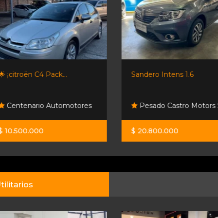
🌟 ¡citroën C4 Pack...
Sandero Intens 1.6
Centenario Automotores
Pesado Castro Motors 
$ 10.500.000
$ 20.800.000
tilitarios