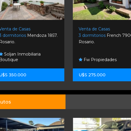
Venta de Casas
Venta de Casas
3 dormitorios
Mendoza 1857.
3 dormitorios
French 790
Rosario.
Rosario.
Soljan Inmobiliaria
Boutique
Fw Propiedades
U$S 350.000
U$S 275.000
utos