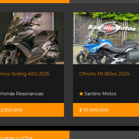
Cfmoto Mt 650cc 2024...
Voge Ds900x Black Knig
-...
Santino Motos
Moto Sport
$ 10.000.000
$ 22.500.000
uatris y UTVs