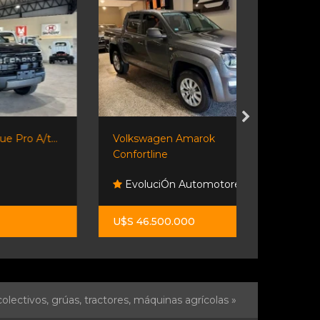
...
Volkswagen Amarok
Suzuki Jimn
Confortline
EvoluciÓn Automotores
Neostar
U$S 46.500.000
U$S 31.000
olectivos, grúas, tractores, máquinas agrícolas »