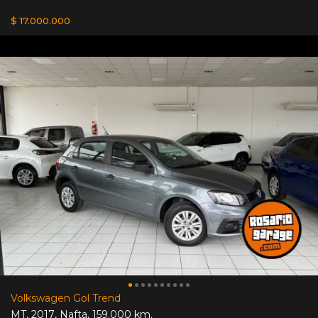
$ 17.000.000
Volkswagen Gol Trend
MT
,
2017
,
Nafta
,
159.000 km.