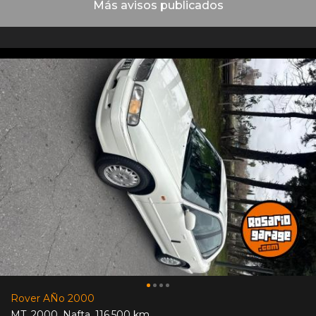
Más avisos publicados
Rover AÑo 2000
MT
,
2000
,
Nafta
,
116.500 km.