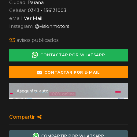
Ciudad:
Parana
Celular:
0343 - 156131003
eMail:
Ver Mail
Instagram:
@visionmotors
93
avisos publicados
CONTACTAR POR WHATSAPP
CONTACTAR POR E-MAIL
Compartir
COMPARTIR POR WHATSAPP