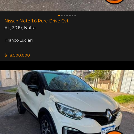
Nissan Note 1.6 Pure Drive Cvt
AT
,
2019
,
Nafta
Franco Luciani
$ 18.500.000