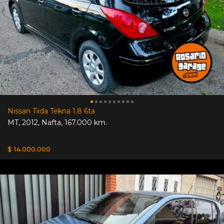
Nissan Tiida Tekna 1.8 6ta
MT
,
2012
,
Nafta
,
167.000 km.
$ 14.000.000