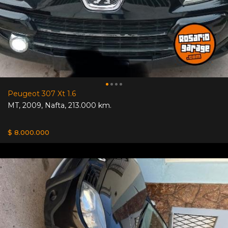
Peugeot 307 Xt 1.6
MT
,
2009
,
Nafta
,
213.000 km.
$ 8.000.000