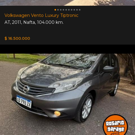
Volkswagen Vento Luxury Tiptronic
AT
,
2011
,
Nafta
,
104.000 km.
$ 16.500.000