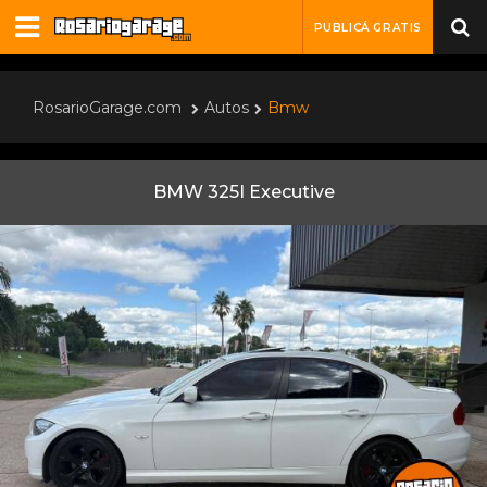
PUBLICÁ GRATIS
RosarioGarage.com
Autos
Bmw
BMW 325I Executive