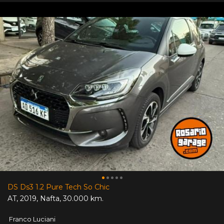
DS Ds3 1.2 Pure Tech So Chic
AT
,
2019
,
Nafta
,
30.000 km.
Franco Luciani