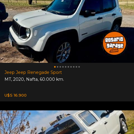
Jeep Jeep Renegade Sport
MT
,
2020
,
Nafta
,
60.000 km.
U$S 16.900