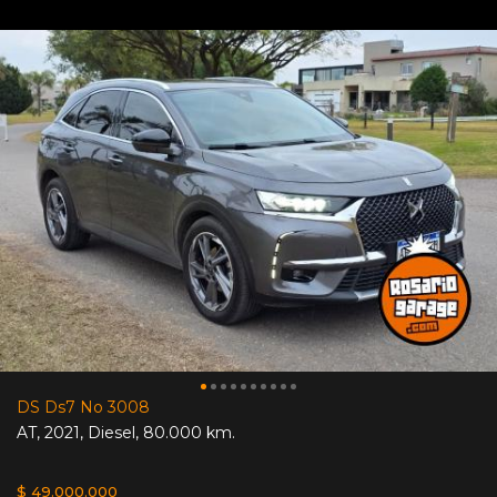
DS Ds7 No 3008
AT
,
2021
,
Diesel
,
80.000 km.
$ 49.000.000