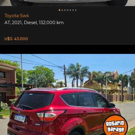
Toyota Sw4
AT
,
2021
,
Diesel
,
132.000 km.
U$S 43.000