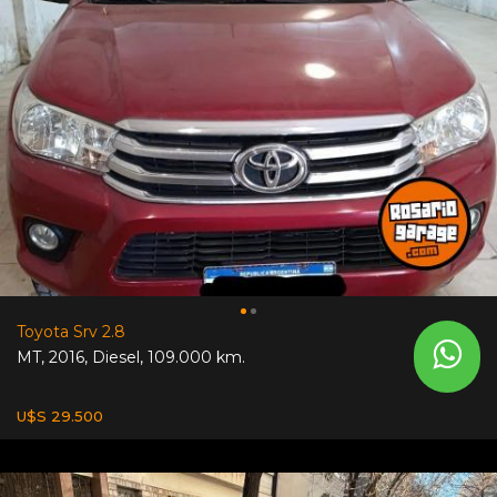
Toyota Srv 2.8
MT
,
2016
,
Diesel
,
109.000 km.
U$S 29.500