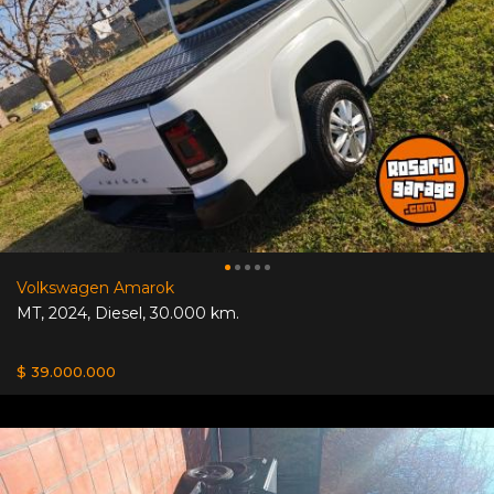
Volkswagen Amarok
MT
,
2024
,
Diesel
,
30.000 km.
$ 39.000.000