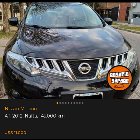
Nissan Murano
AT
,
2012
,
Nafta
,
145.000 km.
U$S 11.000