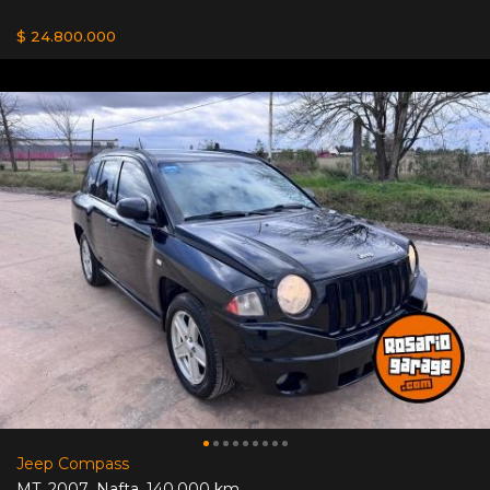
$ 24.800.000
Jeep Compass
MT
,
2007
,
Nafta
,
140.000 km.