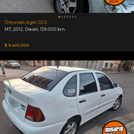
Chevrolet Agile 2012
MT
,
2012
,
Diesel
,
139.000 km.
$ 9.400.000