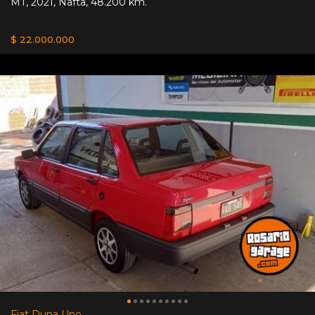
MT
,
2021
,
Nafta
,
48.200 km.
$ 22.000.000
Fiat Duna Uno