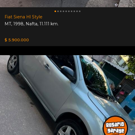
Fiat Siena Hl Style
MT
,
1998
,
Nafta
,
11.111 km.
$ 5.900.000