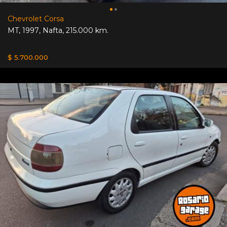
Chevrolet Corsa
MT
,
1997
,
Nafta
,
215.000 km.
$ 5.700.000