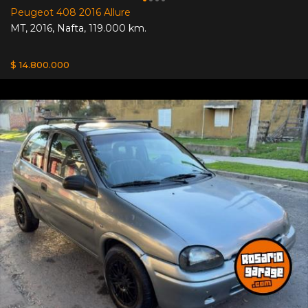
Peugeot 408 2016 Allure
MT
,
2016
,
Nafta
,
119.000 km.
$ 14.800.000