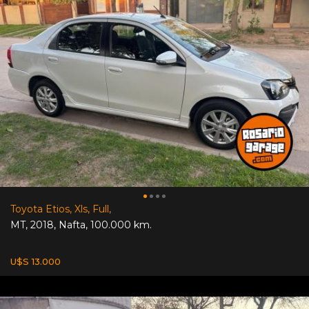
Toyota Etios, Xls, Full,
MT
,
2018
,
Nafta
,
100.000 km.
U$S 13.000