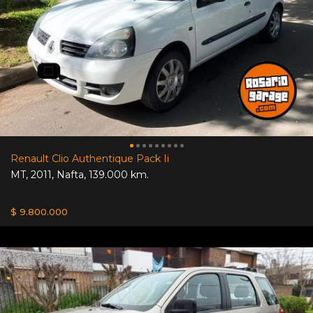
Renault Clio Authentique Pack Ii
MT
,
2011
,
Nafta
,
139.000 km.
$ 9.800.000