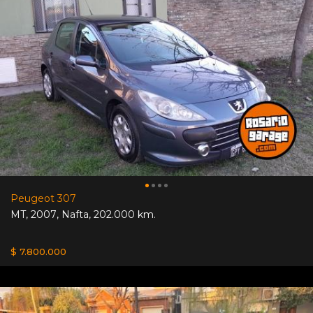
Peugeot 307
MT
,
2007
,
Nafta
,
202.000 km.
$ 7.800.000