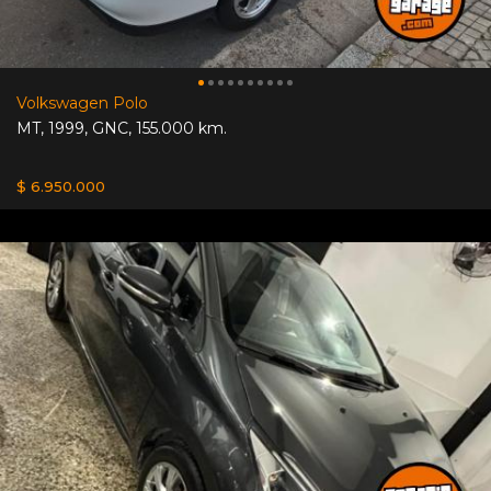
Volkswagen Polo
MT
,
1999
,
GNC
,
155.000 km.
$ 6.950.000