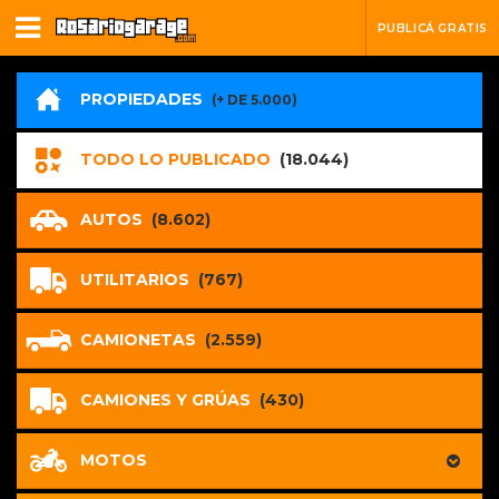
PUBLICÁ GRATIS
PROPIEDADES
(+ DE 5.000)
TODO LO PUBLICADO
(18.044)
AUTOS
(8.602)
UTILITARIOS
(767)
CAMIONETAS
(2.559)
CAMIONES Y GRÚAS
(430)
MOTOS