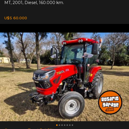
MT
,
2001
,
Diesel
,
160.000 km.
U$S 60.000