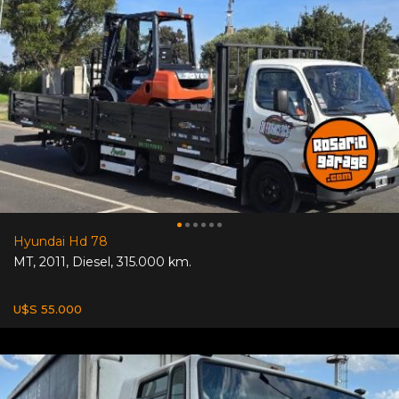
Hyundai Hd 78
MT
,
2011
,
Diesel
,
315.000 km.
U$S 55.000