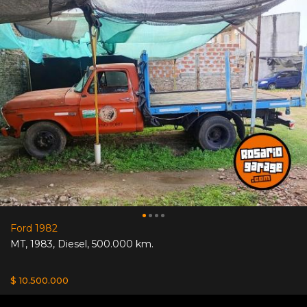
Ford 1982
MT
,
1983
,
Diesel
,
500.000 km.
$ 10.500.000