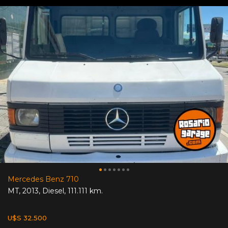
Mercedes Benz 710
MT
,
2013
,
Diesel
,
111.111 km.
U$S 32.500