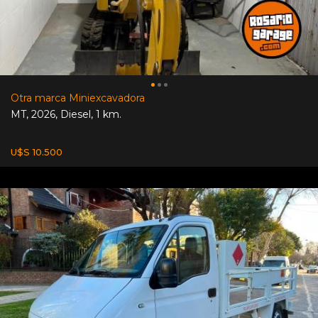
Otra marca Miniexcavadora
MT
,
2026
,
Diesel
,
1 km.
U$S 10.500