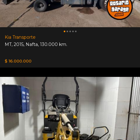
Kia Transporte
MT
,
2015
,
Nafta
,
130.000 km.
$ 16.000.000