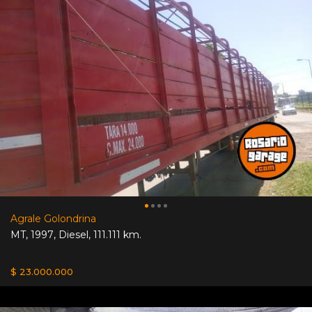
Agrale Golondrina
MT
,
1997
,
Diesel
,
111.111 km.
$ 23.000.000