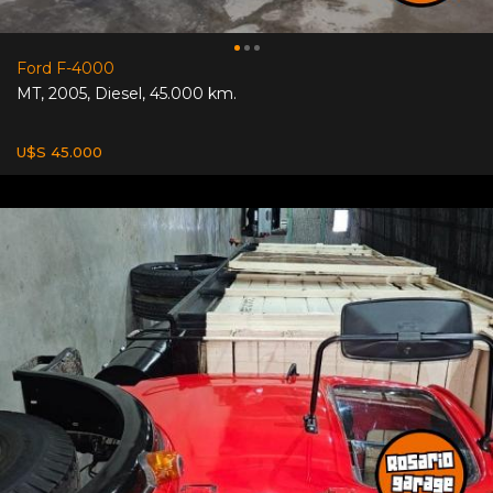
Ford F-4000
MT
,
2005
,
Diesel
,
45.000 km.
U$S 45.000