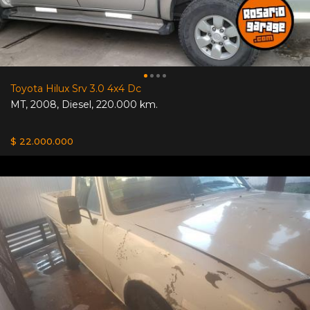
Toyota Hilux Srv 3.0 4x4 Dc
MT
,
2008
,
Diesel
,
220.000 km.
$ 22.000.000