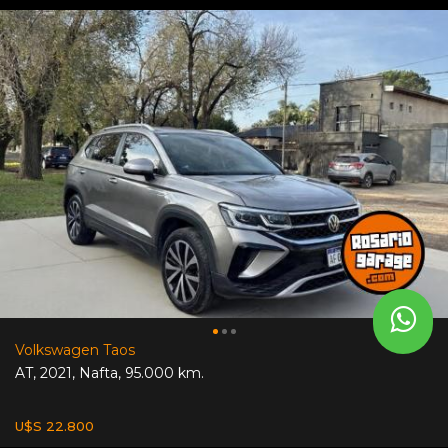
Volkswagen Taos
AT
,
2021
,
Nafta
,
95.000 km.
U$S 22.800