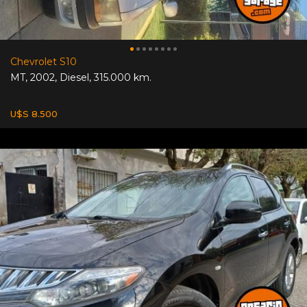
Chevrolet S10
MT
,
2002
,
Diesel
,
315.000 km.
U$S 8.500