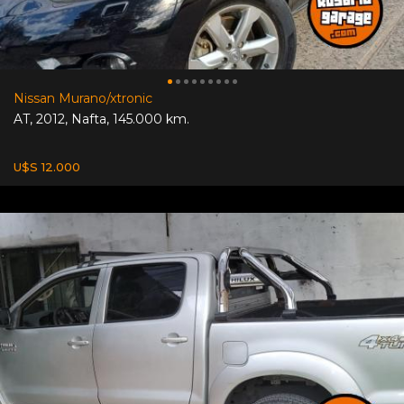
Nissan Murano/xtronic
AT
,
2012
,
Nafta
,
145.000 km.
U$S 12.000