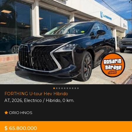
FORTHING U-tour Hev Híbrido
AT
,
2026
,
Electrico / Hibrido
,
0 km.
ORIO HNOS
$ 65.800.000