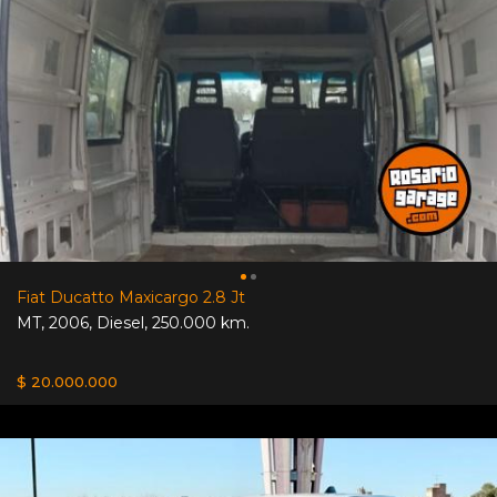
Fiat Ducatto Maxicargo 2.8 Jt
MT
,
2006
,
Diesel
,
250.000 km.
$ 20.000.000