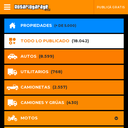
PUBLICÁ GRATIS
PROPIEDADES
(+ DE 5.000)
TODO LO PUBLICADO
(18.042)
AUTOS
(8.599)
UTILITARIOS
(768)
CAMIONETAS
(2.557)
CAMIONES Y GRÚAS
(430)
MOTOS