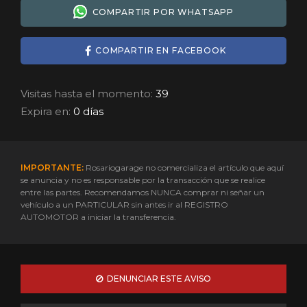
COMPARTIR POR WHATSAPP
COMPARTIR EN FACEBOOK
Visitas hasta el momento:
39
Expira en:
0 días
IMPORTANTE:
Rosariogarage no comercializa el artículo que aquí
se anuncia y no es responsable por la transacción que se realice
entre las partes. Recomendamos NUNCA comprar ni señar un
vehículo a un PARTICULAR sin antes ir al REGISTRO
AUTOMOTOR a iniciar la transferencia.
DENUNCIAR ESTE AVISO