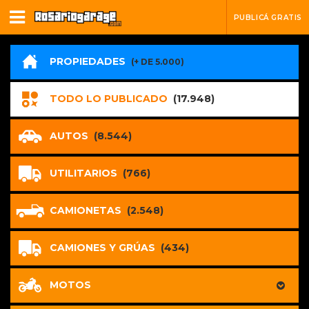
PUBLICÁ GRATIS
PROPIEDADES
(+ DE 5.000)
TODO LO PUBLICADO
(17.948)
AUTOS
(8.544)
UTILITARIOS
(766)
CAMIONETAS
(2.548)
CAMIONES Y GRÚAS
(434)
MOTOS