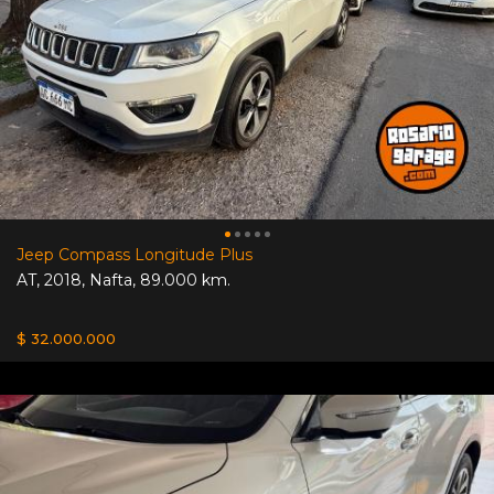
Jeep Compass Longitude Plus
AT
,
2018
,
Nafta
,
89.000 km.
$ 32.000.000