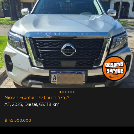
Nissan Frontier Platinum 4×4 At
AT
,
2023
,
Diesel
,
63.118 km.
$ 45.500.000