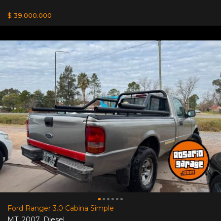
$ 39.000.000
Ford Ranger 3.0 Cabina Simple
MT
,
2007
,
Diesel