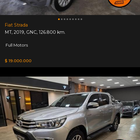
Fiat Strada
MT
,
2019
,
GNC
,
126.800 km.
Full Motors
$ 19.000.000