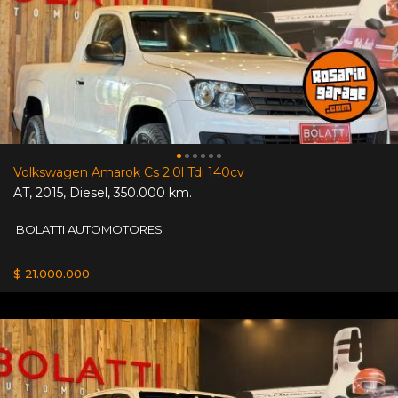
Volkswagen Amarok Cs 2.0l Tdi 140cv
AT
,
2015
,
Diesel
,
350.000 km.
BOLATTI AUTOMOTORES
$ 21.000.000