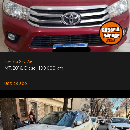
Toyota Srv 2.8
MT
,
2016
,
Diesel
,
109.000 km.
U$S 29.500