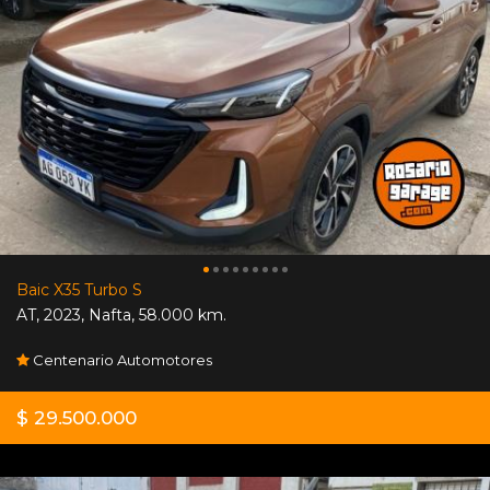
Baic X35 Turbo S
AT
,
2023
,
Nafta
,
58.000 km.
Centenario Automotores
$ 29.500.000