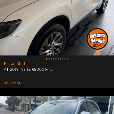
Nissan Xtrail
AT
,
2019
,
Nafta
,
65.000 km.
U$S 29.500