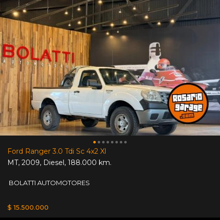
Ford Ranger 3.0 Tdi Sc 4x2 Xl
MT
,
2009
,
Diesel
,
188.000 km.
BOLATTI AUTOMOTORES
$ 15.500.000