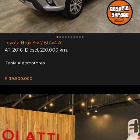
Toyota Hilux Srx 2.8l 4x4 At
AT
,
2016
,
Diesel
,
250.000 km.
Tapia Automotores
$ 39.500.000