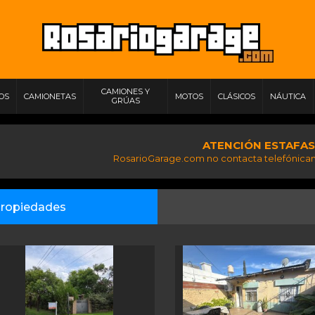
CAMIONES Y
IOS
CAMIONETAS
MOTOS
CLÁSICOS
NÁUTICA
GRÚAS
ATENCIÓN ESTAFAS
RosarioGarage.com no contacta telefónicam
ropiedades