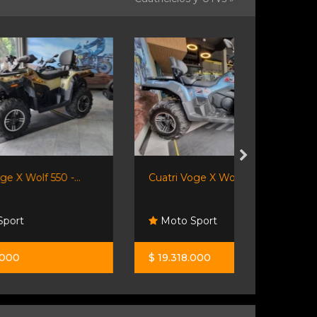
Cuatri Voge X Wolf 700 -...
Trx 420
Honda Re
Moto Sport
Lorenzo
$ 19.318.000
U$S 10.900