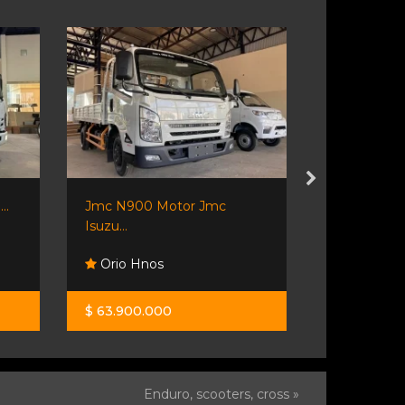
..
Jmc N900 Motor Jmc
Isuzu Fvr 
Isuzu...
My2026...
Orio Hnos
Orio Hno
$ 63.900.000
$ 136.000.
Enduro, scooters, cross »