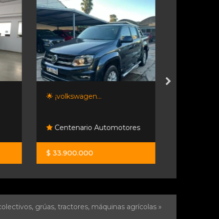
🌟 ¡volkswagen...
Oroch Iconic
Centenario Automotores
Orio Hno
$ 33.900.000
$ 45.300.0
olectivos, grúas, tractores, máquinas agrícolas »