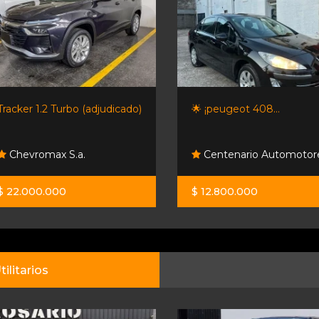
Tracker 1.2 Turbo (adjudicado)
🌟 ¡peugeot 408...
Chevromax S.a.
Centenario Automotor
$ 22.000.000
$ 12.800.000
tilitarios