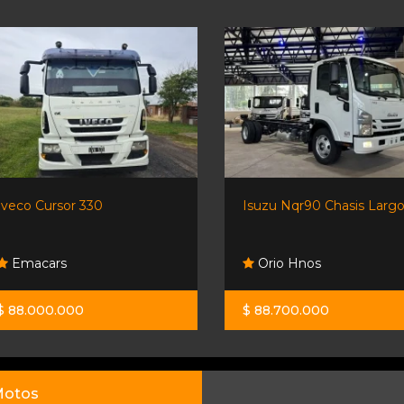
Iveco Cursor 330
Isuzu Nqr90 Chasis Largo.
Emacars
Orio Hnos
$ 88.000.000
$ 88.700.000
otos