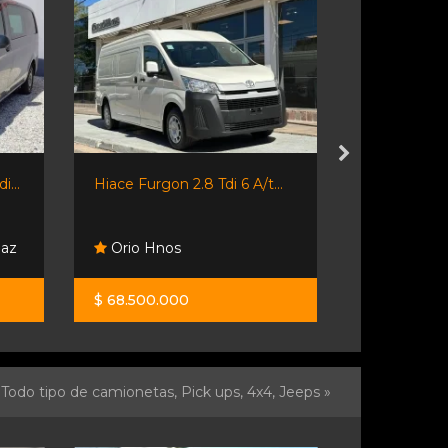
...
Hiace Furgon 2.8 Tdi 6 A/t...
Fiorino 2018
Paz
Orio Hnos
Automoto
$ 68.500.000
$ 14.500.0
Todo tipo de camionetas, Pick ups, 4x4, Jeeps »