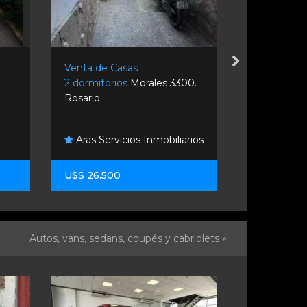
Venta de Casas
Venta de C
2 dormitorios
Morales 3300.
2 dormitori
Rosario.
1924. Rosari
Danlin So
Aras Servicios Inmobiliarios
Inmobiliaria
U$S 26.500
U$S 130.0
Autos, vans, sedans, coupés y cabriolets »