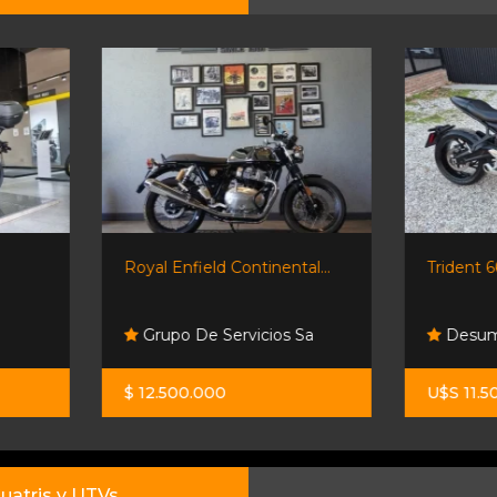
Royal Enfield Continental...
Trident 660. Inmaculada!!!
Grupo De Servicios Sa
Desumvila 4x4
$ 12.500.000
U$S 11.500
uatris y UTVs