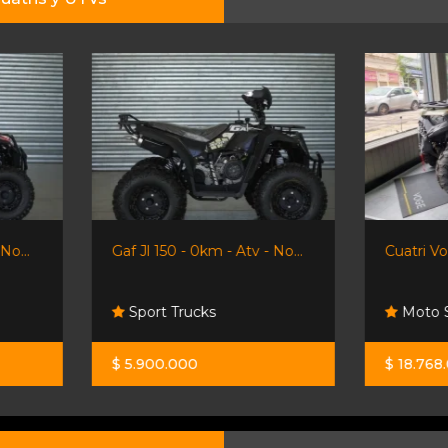
Gaf Jl 150 - 0km - Atv - No...
Cuatri Voge X Wolf 550 -...
Sport Trucks
Moto Sport
$ 5.900.000
$ 18.768.000