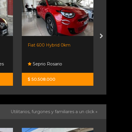
Fiat 600 Hybrid 0km
Eva Perón
es
Seprio Rosario
Autitos 
$ 50.508.000
$ 38.000.0
Utilitarios, furgones y familiares a un click »