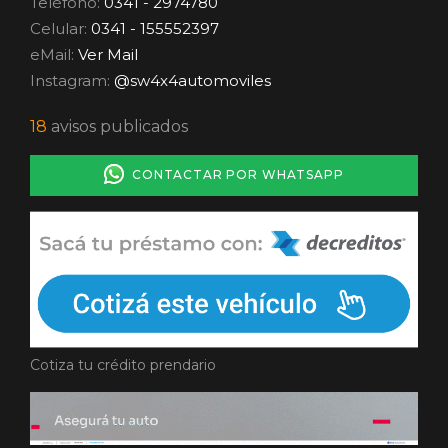
Teléfono:
0341 - 2974780
Celular:
0341 - 155552397
eMail:
Ver Mail
Instagram:
@sw4x4automoviles
18
avisos publicados
CONTACTAR POR WHATSAPP
Cotiza tu crédito prendario