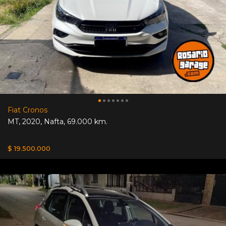
Fiat Cronos
MT
,
2020
,
Nafta
,
69.000 km.
$ 19.500.000