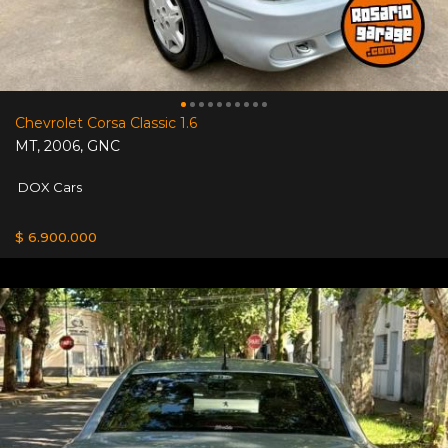
Chevrolet Corsa Classic 1.6
MT
,
2006
,
GNC
DOX Cars
$ 6.900.000