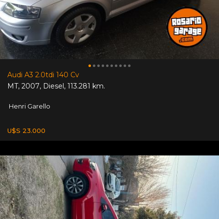
Audi A3 2.0tdi 140 Cv
MT
,
2007
,
Diesel
,
113.281 km.
Henri Garello
U$S 23.000