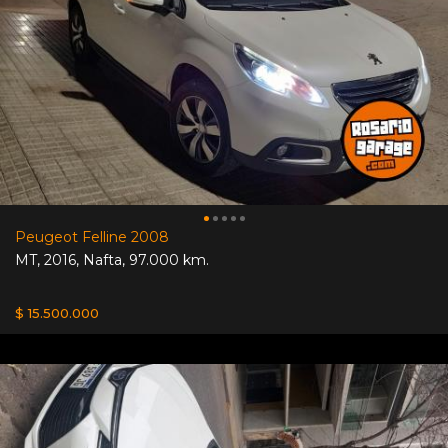
Peugeot Felline 2008
MT
,
2016
,
Nafta
,
97.000 km.
$ 15.500.000