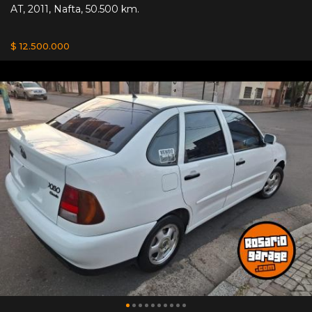
AT
,
2011
,
Nafta
,
50.500 km.
$ 12.500.000