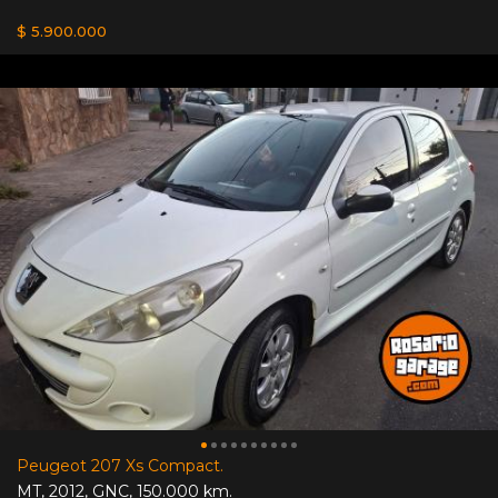
$ 5.900.000
Peugeot 207 Xs Compact.
MT
,
2012
,
GNC
,
150.000 km.