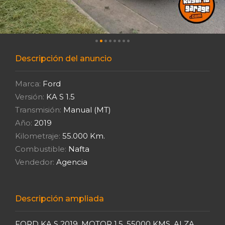
Descripción del anuncio
Marca:
Ford
Versión:
KA S 1.5
Transmisión:
Manual (MT)
Año:
2019
Kilometraje:
55.000 Km.
Combustible:
Nafta
Vendedor:
Agencia
Descripción ampliada
FORD KA S 2019, MOTOR 1.5, 55000 KMS, ALZA