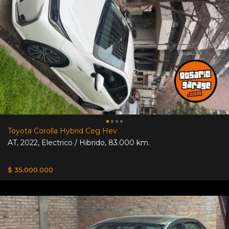
Toyota Corolla Hybrid Ceg Hev
AT
,
2022
,
Electrico / Hibrido
,
83.000 km.
$ 35.000.000