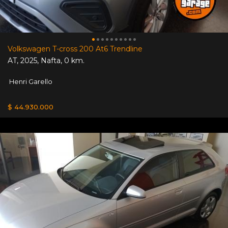
Volkswagen T-cross 200 At6 Trendline
AT
,
2025
,
Nafta
,
0 km.
Henri Garello
$ 44.930.000