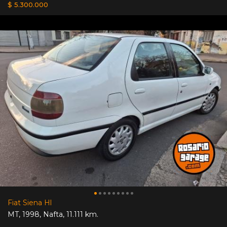
$ 5.300.000
Fiat Siena Hl
MT
,
1998
,
Nafta
,
11.111 km.