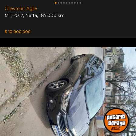
Chevrolet Agile
MT
,
2012
,
Nafta
,
187.000 km.
$ 10.000.000