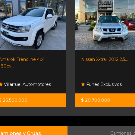
Amarok Trendline 4x4
Nissan X-trail 2012 2.5...
180cv...
Villarruel Automotores
Funes Exclusivos
$ 26.500.000
$ 20.700.000
amiones y Grúas
Camiones, c