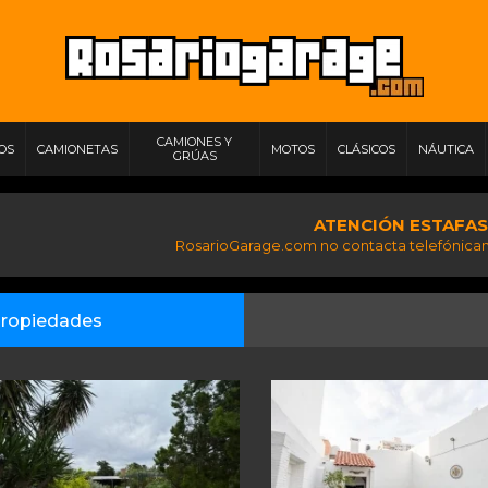
CAMIONES Y
IOS
CAMIONETAS
MOTOS
CLÁSICOS
NÁUTICA
GRÚAS
ATENCIÓN ESTAFAS
RosarioGarage.com no contacta telefónicam
ropiedades