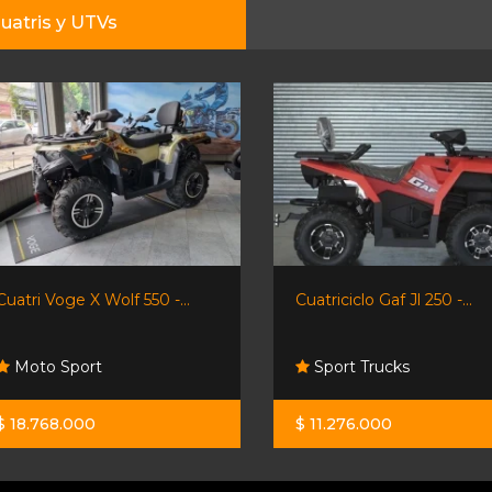
uatris y UTVs
Cuatri Voge X Wolf 550 -...
Cuatriciclo Gaf Jl 250 -...
Moto Sport
Sport Trucks
$ 18.768.000
$ 11.276.000