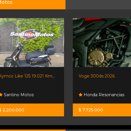
otos
Kymco Like 125 19.021 Km...
Voge 300ds 2026
Santino Motos
Honda Resonancias
$ 2.200.000
$ 7.725.000