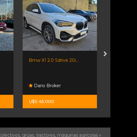
Bmw X1 2.0 Sdrive 20i...
Volkswage
Trendline...
Pesado C
Dario Broker
Volkswage
U$S 45.000
$ 35.000.0
olectivos, grúas, tractores, máquinas agrícolas »