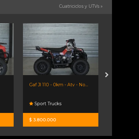
Cuatriciclos y UTVs »
Gaf Jl 110 - 0km - Atv - No...
Gaf Jl 150 -
Sport Trucks
Sport Tru
$ 3.800.000
$ 5.900.00