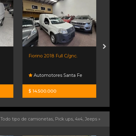
Fiorino 2018 Full C/gnc.
Saveiro 1.6 
Automotores Santa Fe
Desumvil
$ 14.500.000
$ 31.900.0
Todo tipo de camionetas, Pick ups, 4x4, Jeeps »