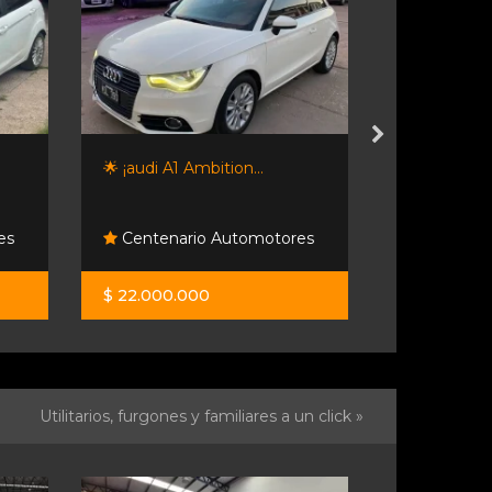
🌟 ¡audi A1 Ambition...
Honda Hrv 
es
Centenario Automotores
Sakura Mo
$ 22.000.000
$ 29.550.0
Utilitarios, furgones y familiares a un click »