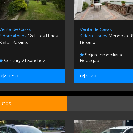
Venta de Casas
Venta de Casas
3 dormitorios
Gral. Las Heras
3 dormitorios
Mendoza 18
2580. Rosario.
Rosario.
Soljan Inmobiliaria
Century 21 Sanchez
Boutique
U$S 175.000
U$S 350.000
utos