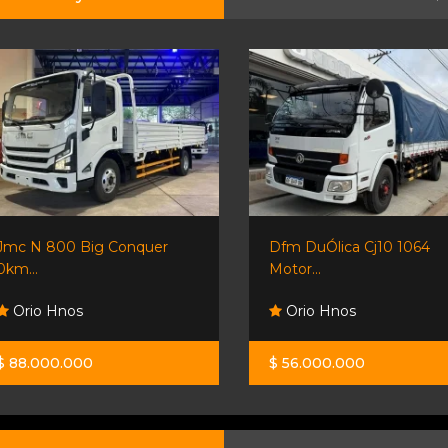
Jmc N 800 Big Conquer
Dfm DuÓlica Cj10 1064
0km...
Motor...
Orio Hnos
Orio Hnos
$ 88.000.000
$ 56.000.000