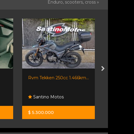
Enduro, scooters, cross »
Rvm Tekken 250cc 1.466km...
Cfmoto Sr 3
Santino Motos
Santino 
$ 5.300.000
$ 6.500.00