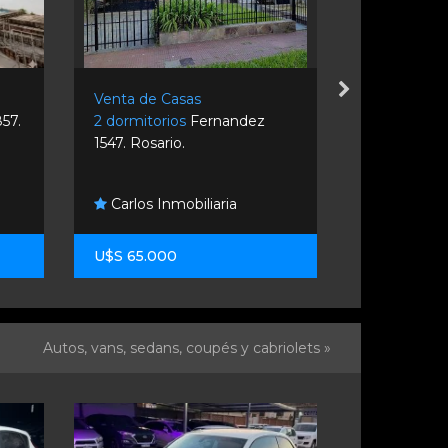
Venta de Casas
Venta de C
57.
2 dormitorios
Fernandez
4 dormitor
1547. Rosario.
Rosario.
Carlos Inmobiliaria
Gargarell
U$S 65.000
U$S 250.0
Autos, vans, sedans, coupés y cabriolets »