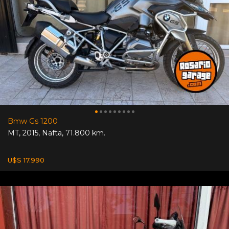
Bmw Gs 1200
MT
,
2015
,
Nafta
,
71.800 km.
U$S 17.990