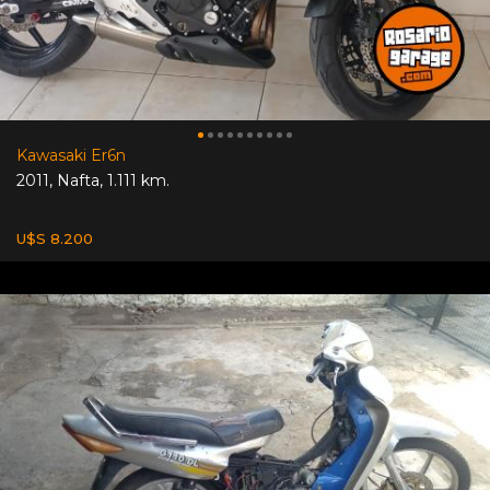
Kawasaki Er6n
2011
,
Nafta
,
1.111 km.
U$S 8.200