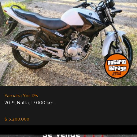
Yamaha Ybr 125
2019
,
Nafta
,
17.000 km.
$ 3.200.000