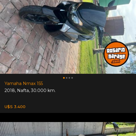
Yamaha Nmax 155
2018
,
Nafta
,
30.000 km.
U$S 3.400