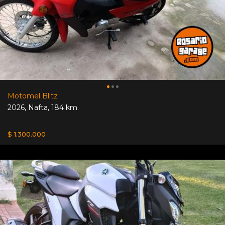
Motomel Blitz
2026
,
Nafta
,
184 km.
$ 1.300.000