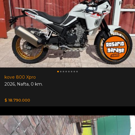
kove 800 Xpro
2026
,
Nafta
,
0 km.
$ 18.790.000