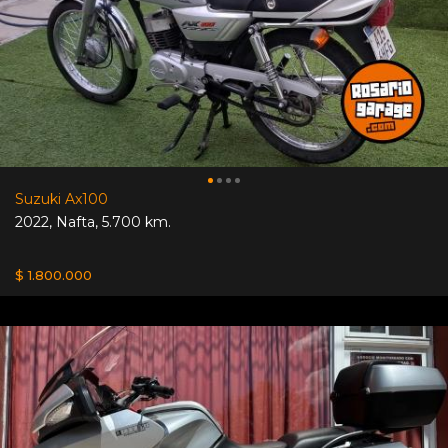
Suzuki Ax100
2022
,
Nafta
,
5.700 km.
$ 1.800.000