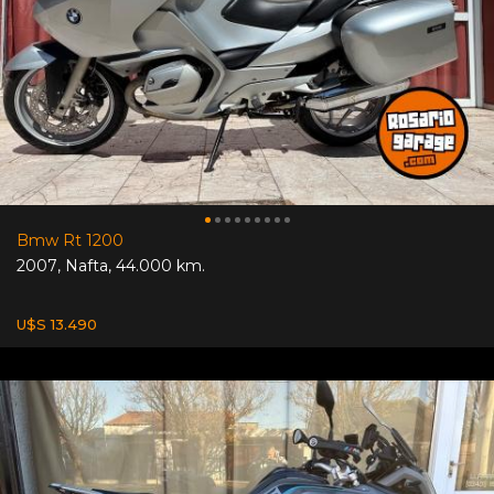
Bmw Rt 1200
2007
,
Nafta
,
44.000 km.
U$S 13.490