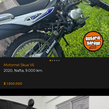
Motomel Skua V6
2020
,
Nafta
,
9.000 km.
$ 1.500.000