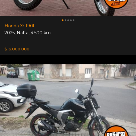
Honda Xr 190l
2025
,
Nafta
,
4.500 km.
$ 6.000.000