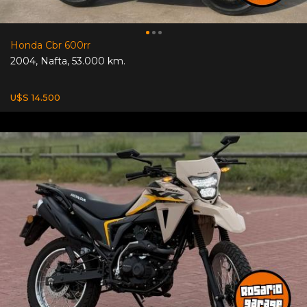
Honda Cbr 600rr
2004
,
Nafta
,
53.000 km.
U$S 14.500