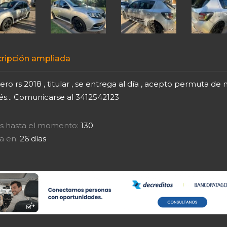
ripción ampliada
ro rs 2018 , titular , se entrega al día , acepto permuta de 
és... Comunicarse al 3412542123
tas hasta el momento:
130
a en:
26 días