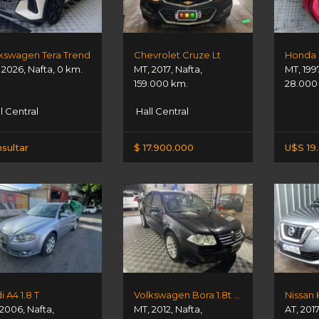
kswagen Tera Trend
Chevrolet Cruze Lt
,
2026
,
Nafta
,
0 km.
MT
,
2017
,
Nafta
,
MT
,
199
159.000 km.
28.000
l Central
Hall Central
sultar
$ 17.900.000
U$S 19
i A4 1.8 T
Volkswagen Bora 1.8t Highline
2006
,
Nafta
,
MT
,
2012
,
Nafta
,
AT
,
201