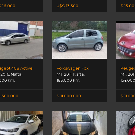
 16.000
U$S 13.500
$ 15.0
geot 408 Active
Volkswagen Fox
Peugeo
,
2016
,
Nafta
,
MT
,
2011
,
Nafta
,
MT
,
201
.000 km.
183.000 km.
154.00
3.500.000
$ 11.000.000
$ 11.00