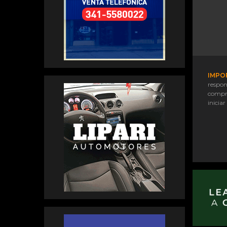
IMPO
respon
compr
iniciar