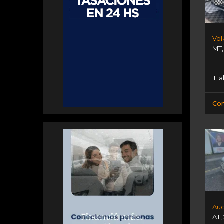
Vol
MT
Hal
Con
Aud
AT
,