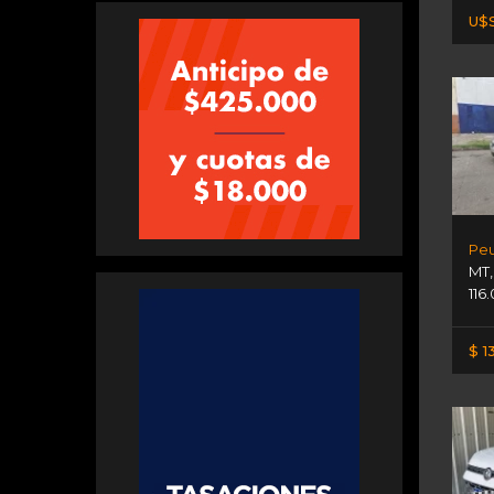
U$S
Peu
MT
116
$ 1