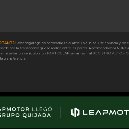
RTANTE:
Rosariogarage no comercializa el artículo que aquí se anuncia y no e
sable por la transacción que se realice entre las partes. Recomendamos NUNC
ar ni señar un vehículo a un PARTICULAR sin antes ir al REGISTRO AUTOM
 la transferencia.