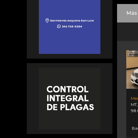
Más 
MT
98.
Bac