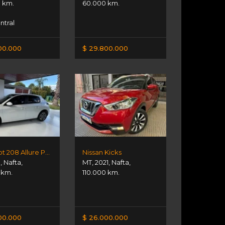
0 km.
60.000 km.
ntral
00.000
$ 29.800.000
Peugeot 208 Allure Pack 1ra Mano
Nissan Kicks
1
,
Nafta
,
MT
,
2021
,
Nafta
,
 km.
110.000 km.
00.000
$ 26.000.000