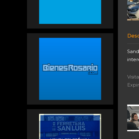
Desc
Sande
inter
Visi
Expir