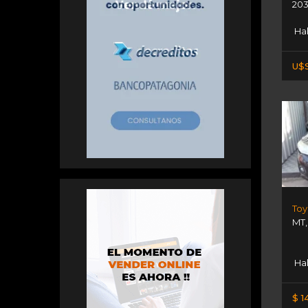
203
Hal
U$S
Toy
MT
Hal
$ 1