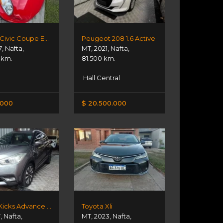
Honda Civic Coupe Ex 1.6
Peugeot 208 1.6 Active
7
,
Nafta
,
MT
,
2021
,
Nafta
,
 km.
81.500 km.
Hall Central
.000
$ 20.500.000
Nissan Kicks Advance Automática
Toyota Xli
7
,
Nafta
,
MT
,
2023
,
Nafta
,