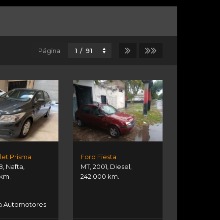
Página
let Prisma
Ford Fiesta
8
,
Nafta
,
MT
,
2001
,
Diesel
,
 km.
242.000 km.
a Automotores