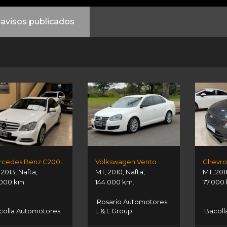
avisos publicados
Mercedes Benz C200 Blue Efficiency
Volkswagen Vento
Chevro
,
2013
,
Nafta
,
MT
,
2010
,
Nafta
,
MT
,
201
000 km.
144.000 km.
77.000
Rosario Automotores
olla Automotores
L & L Group
Bacoll