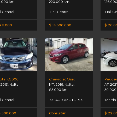
.000 km.
220.000 km.
126.00
l Central
Hall Central
Hall Ce
 11.000
$ 14.500.000
$ 20.0
ota 169000
Chevrolet Onix
,
2013
,
Nafta
MT
,
2016
,
Nafta
,
AT
,
202
85.000 km.
50.000
l Central
SS AUTOMOTORES
Martin
4.500.000
Consultar
$ 22.0