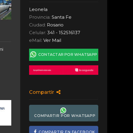
Leonela
Provincia:
Santa Fe
Ciudad:
Rosario
Celular:
341 - 152516137
eMail:
Ver Mail
mi
CONTACTAR POR WHATSAPP
Compartir
COMPARTIR POR WHATSAPP
COMPARTIR EN FACEBOOK