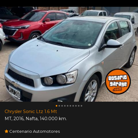
Chrysler Sonic Ltz 1.6 Mt
MT
,
2016
,
Nafta
,
140.000 km.
Centenario Automotores