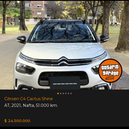
Citroen C4 Cactus Shine
AT
,
2021
,
Nafta
,
51.000 km.
$ 24.500.000