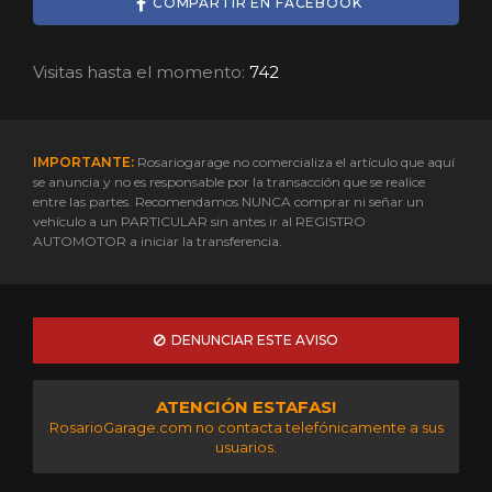
COMPARTIR EN FACEBOOK
Visitas hasta el momento:
742
IMPORTANTE:
Rosariogarage no comercializa el artículo que aquí
se anuncia y no es responsable por la transacción que se realice
entre las partes. Recomendamos NUNCA comprar ni señar un
vehículo a un PARTICULAR sin antes ir al REGISTRO
AUTOMOTOR a iniciar la transferencia.
DENUNCIAR ESTE AVISO
ATENCIÓN ESTAFAS!
RosarioGarage.com no contacta telefónicamente a sus
usuarios.