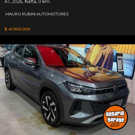
AT
,
2026
,
Nafta
,
0 km.
MAURO RUBINI AUTOMOTORES
$ 41.900.000