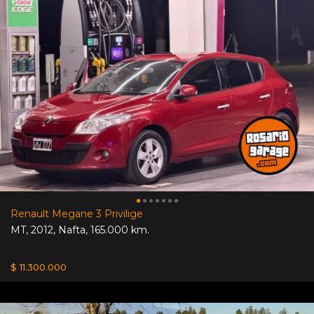
Renault Megane 3 Privilige
MT
,
2012
,
Nafta
,
165.000 km.
$ 11.300.000