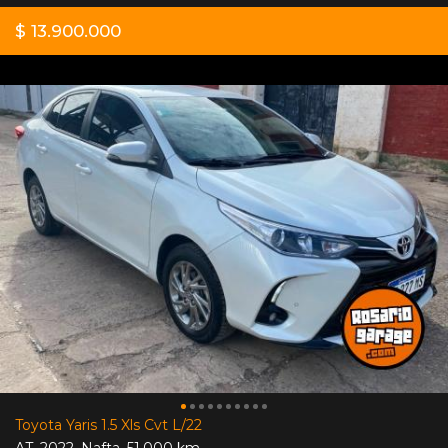
$ 13.900.000
Toyota Yaris 1.5 Xls Cvt L/22
AT
,
2022
,
Nafta
,
51.000 km.