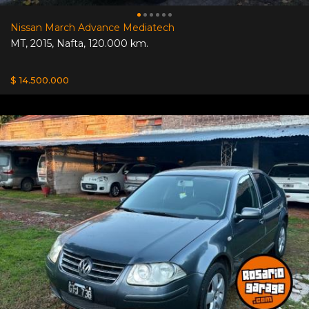
Nissan March Advance Mediatech
MT
,
2015
,
Nafta
,
120.000 km.
$ 14.500.000