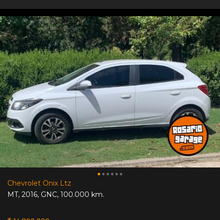
Chevrolet Onix Ltz
MT
,
2016
,
GNC
,
100.000 km.