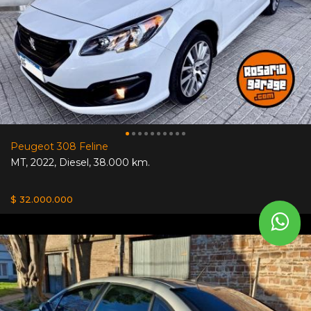
Peugeot 308 Feline
MT
,
2022
,
Diesel
,
38.000 km.
$ 32.000.000