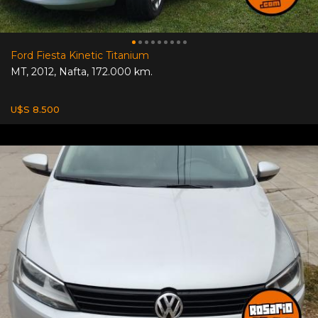
Ford Fiesta Kinetic Titanium
MT
,
2012
,
Nafta
,
172.000 km.
U$S 8.500