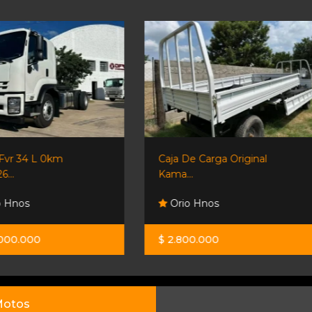
Caja De Carga Original
Shineray T32 Doble Cabina
Kama...
Orio Hnos
Orio Hnos
$ 2.800.000
$ 33.500.000
otos