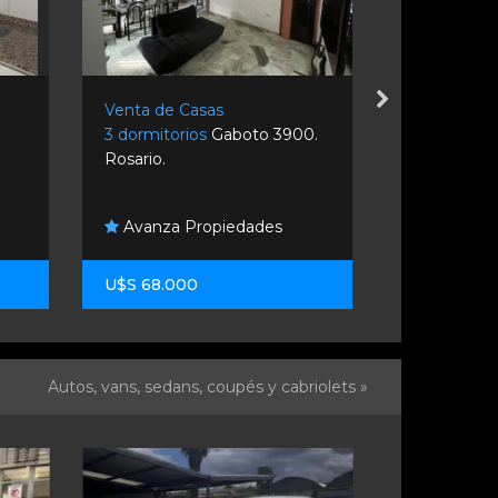
Venta de Casas
Venta de C
3 dormitorios
Gaboto 3900.
3 dormitori
Rosario.
Roldan.
Avanza Propiedades
Gargarell
U$S 68.000
U$S 425.0
Autos, vans, sedans, coupés y cabriolets »