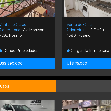
Venta de Casas
Venta de Casas
3 dormitorios
Av. Morrison
2 dormitorios
9 De Julio
7656. Rosario.
4380. Rosario.
Dunod Propiedades
Gargarella Inmobiliaria
U$S 390.000
U$S 75.000
utos