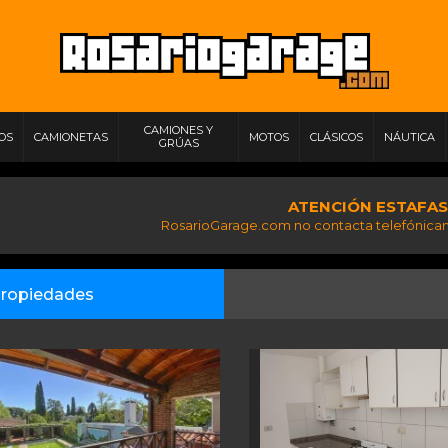
CAMIONES Y
IOS
CAMIONETAS
MOTOS
CLÁSICOS
NÁUTICA
GRÚAS
ATENCIÓN ESTAFAS
RosarioGarage.com no contacta telefónicam
ropiedades