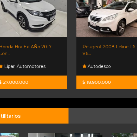
Honda Hrv Exl AÑo 2017
Peugeot 2008 Feline 1.6
Con...
Vti...
Lipari Automotores
Autodesco
$ 27.000.000
$ 18.900.000
tilitarios