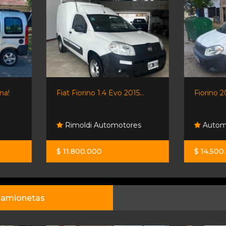
Fiat Fiorino 1.4 Evo 2015...
Fiorino 2018 Full C/gnc.
Rimoldi Automotores
Automotores Santa Fe
$ 11.800.000
$ 14.500.000
amionetas