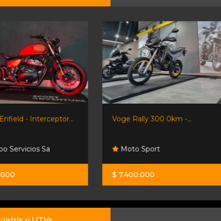
Voge Rally 300 0km -...
Honda Wave 110
Honda Resonancias Sa
Moto Sport
Lorenzo
$ 7.400.000
$ 2.950.000
uatris y UTVs