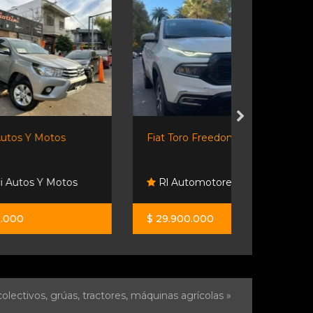
Fiat Toro Freedom 1.8 (aÑo...
Ginza S.a.
Rl Automotores
Ginza S.a
$ 29.900.000
$ 44.900.0
olectivos, grúas, tractores, máquinas agrícolas »