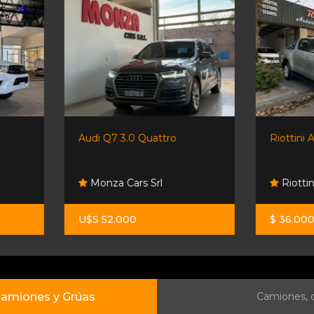
Audi Q7 3.0 Quattro
Riottini Autos Y Motos
Monza Cars Srl
Riottini Autos Y Motos
U$S 52.000
$ 36.000.000
amiones y Grúas
Camiones, c