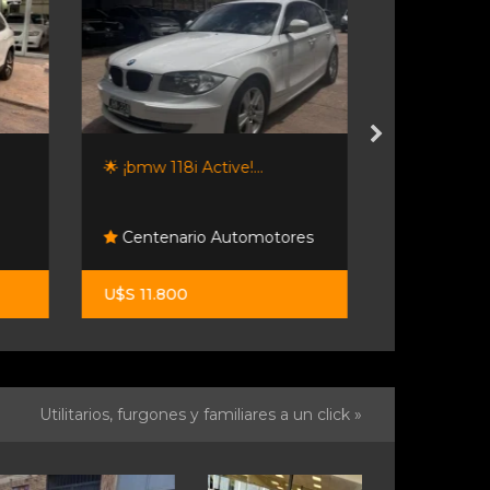
🌟 ¡bmw 118i Active!...
Audi A3 Sedá
Centenario Automotores
Audi
U$S 11.800
U$S 43.90
Utilitarios, furgones y familiares a un click »