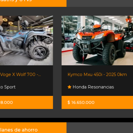
Kymco Mxu 450i - 2025 0km
Polaris Rzr 1000 Xp!!. Muy.
Honda Resonancias
Desumvila 4x4
$ 16.650.000
U$S 24.900
lanes de ahorro