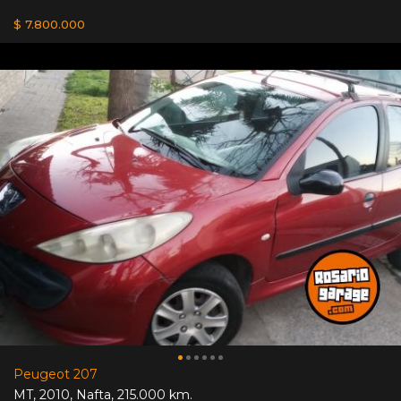
$ 7.800.000
Peugeot 207
MT
,
2010
,
Nafta
,
215.000 km.