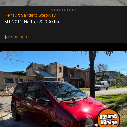
Renault Sandero Stepway
MT
,
2014
,
Nafta
,
120.000 km.
$ 11.500.000