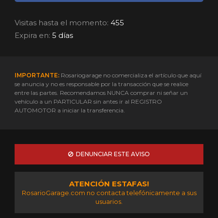
Visitas hasta el momento:
455
Expira en:
5 días
IMPORTANTE:
Rosariogarage no comercializa el artículo que aquí
se anuncia y no es responsable por la transacción que se realice
entre las partes. Recomendamos NUNCA comprar ni señar un
vehículo a un PARTICULAR sin antes ir al REGISTRO
AUTOMOTOR a iniciar la transferencia.
DENUNCIAR ESTE AVISO
ATENCIÓN ESTAFAS!
RosarioGarage.com no contacta telefónicamente a sus
usuarios.