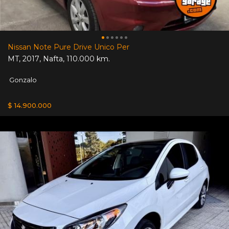
Nissan Note Pure Drive Unico Per
MT
,
2017
,
Nafta
,
110.000 km.
Gonzalo
$ 14.900.000