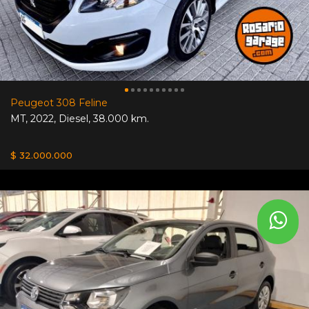
Peugeot 308 Feline
MT
,
2022
,
Diesel
,
38.000 km.
$ 32.000.000