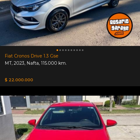
Fiat Cronos Drive 1.3 Gse
MT
,
2023
,
Nafta
,
115.000 km.
$ 22.000.000