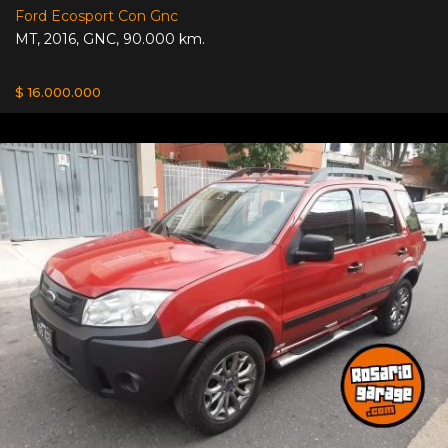
Ford Ecosport Con Gnc
MT
,
2016
,
GNC
,
90.000 km.
$ 16.000.000