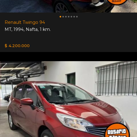
Renault Twingo 94
MT
,
1994
,
Nafta
,
1 km.
$ 4.200.000