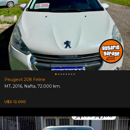
Peugeot 208 Feline
MT
,
2016
,
Nafta
,
72.000 km.
U$S 12.000