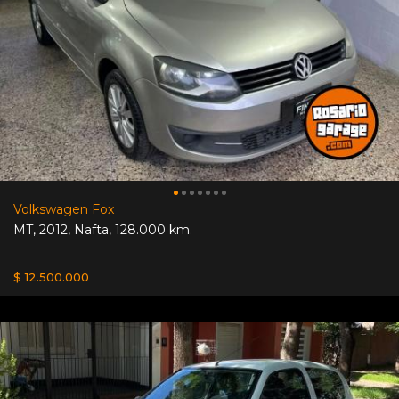
Volkswagen Fox
MT
,
2012
,
Nafta
,
128.000 km.
$ 12.500.000