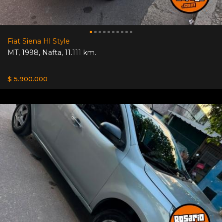
Fiat Siena Hl Style
MT
,
1998
,
Nafta
,
11.111 km.
$ 5.900.000