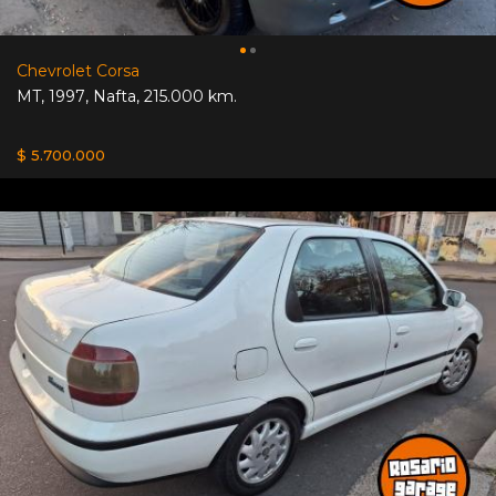
Chevrolet Corsa
MT
,
1997
,
Nafta
,
215.000 km.
$ 5.700.000