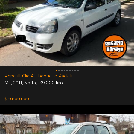
Renault Clio Authentique Pack Ii
MT
,
2011
,
Nafta
,
139.000 km.
$ 9.800.000