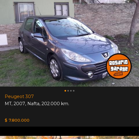
Peugeot 307
MT
,
2007
,
Nafta
,
202.000 km.
$ 7.800.000