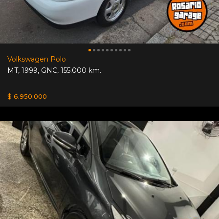
Volkswagen Polo
MT
,
1999
,
GNC
,
155.000 km.
$ 6.950.000