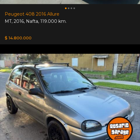
Peugeot 408 2016 Allure
MT
,
2016
,
Nafta
,
119.000 km.
$ 14.800.000