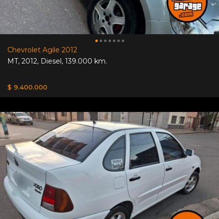
Chevrolet Agile 2012
MT
,
2012
,
Diesel
,
139.000 km.
$ 9.400.000