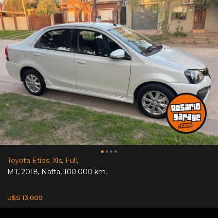
Toyota Etios, Xls, Full,
MT
,
2018
,
Nafta
,
100.000 km.
U$S 13.000