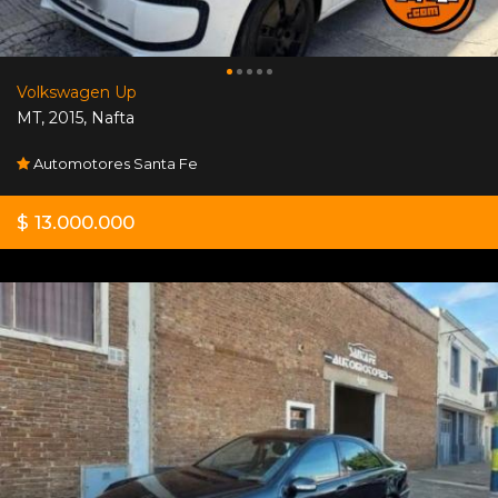
Volkswagen Up
MT
,
2015
,
Nafta
Automotores Santa Fe
$ 13.000.000