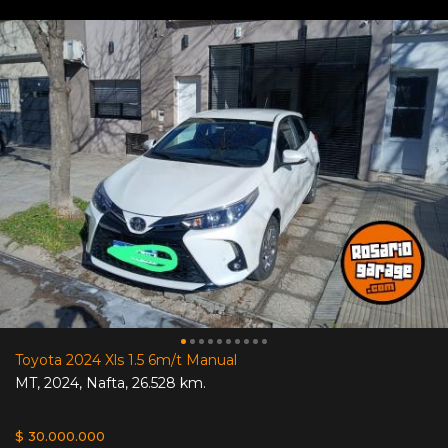
Toyota 2024 Xls 1.5 6m/t Manual
MT
,
2024
,
Nafta
,
26.528 km.
$ 30.000.000