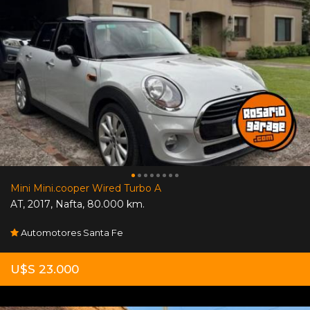
Mini Mini.cooper Wired Turbo A
AT
,
2017
,
Nafta
,
80.000 km.
Automotores Santa Fe
U$S 23.000