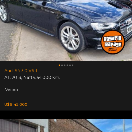
Audi S4 3.0 V6 T
AT
,
2013
,
Nafta
,
54.000 km.
Vendo
U$S 45.000