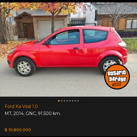
Ford Ka Viral 1.0
MT
,
2014
,
GNC
,
91.500 km.
$ 10.800.000