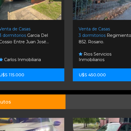
Venta de Casas
Venta de Casas
3 dormitorios
Garcia Del
3 dormitorios
Regimiento
Cossio Entre Juan José...
852. Rosario.
Rios Servicios
Carlos Inmobiliaria
Inmobiliarios
U$S 115.000
U$S 450.000
utos