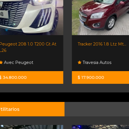
Peugeot 208 1.0 T200 Gt At
Tracker 2016 1.8 Ltz Mt...
L26
Avec Peugeot
Travesia Autos
$ 34.800.000
$ 17.900.000
tilitarios