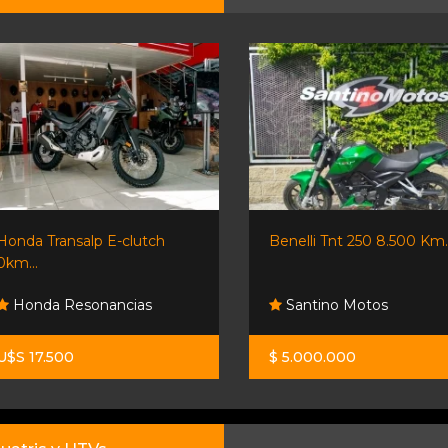
Honda Transalp E-clutch
Benelli Tnt 250 8.500 Km..
0km...
Honda Resonancias
Santino Motos
U$S 17.500
$ 5.000.000