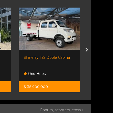
Shineray T52 Doble Cabina...
Shineray T3
Orio Hnos
Orio Hno
$ 38.900.000
$ 37.500.0
Enduro, scooters, cross »