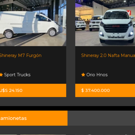
Shineray M7 Furgón
Shineray 2.0 Nafta Manual.
Sport Trucks
Orio Hnos
U$S 24.150
$ 37.400.000
amionetas