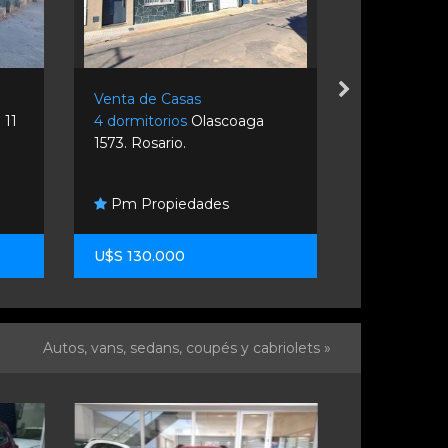
Venta de Casas
Venta de C
 11
4 dormitorios
Olascoaga
2 dormitori
1573. Rosario.
4264. Rosar
Pm Propiedades
Estudio 
U$S 130.000
U$S 33.00
Autos, vans, sedans, coupés y cabriolets »