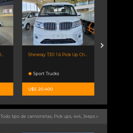
..
Shineray T30 1.6 Pick Up Ch...
Shineray T30
Sport Trucks
Sport Tru
U$S 20.400
U$S 24.100
Todo tipo de camionetas, Pick ups, 4x4, Jeeps »