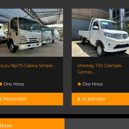
Isuzu Npr75 Cabina Simple...
Shineray T30 C/simple
Gomas...
Orio Hnos
Orio Hnos
$ 79.500.000
$ 32.200.000
otos