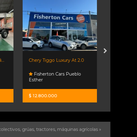
...
Chery Tiggo Luxury At 2.0
Hilux C/simp
Fisherton Cars Pueblo
Esther
Orio Hno
$ 12.800.000
$ 52.000.0
olectivos, grúas, tractores, máquinas agrícolas »