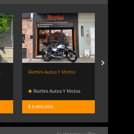
.
Riottini Autos Y Motos
Ds 800 X Ra
Resonanc
Riottini Autos Y Motos
Fisherton
$ 5.950.000
$ 19.500.0