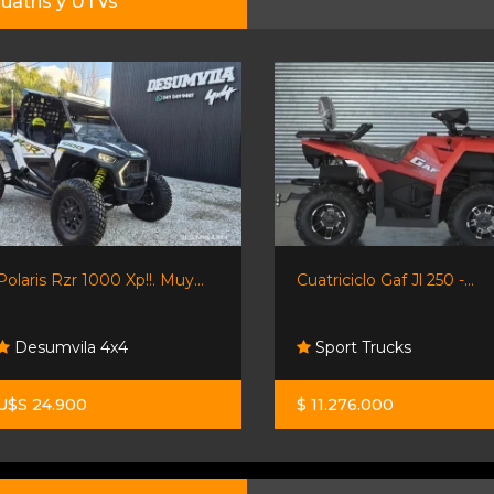
uatris y UTVs
Polaris Rzr 1000 Xp!!. Muy...
Cuatriciclo Gaf Jl 250 -...
Desumvila 4x4
Sport Trucks
U$S 24.900
$ 11.276.000