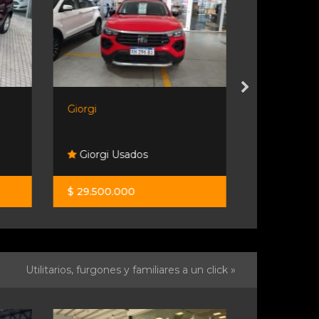
Giorgi
Toyota Yaris
Giorgi Usados
Ginza S.a
$ 29.500.000
$ 51.224.0
Utilitarios, furgones y familiares a un click »