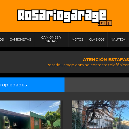
CAMIONES Y
IOS
CAMIONETAS
MOTOS
CLÁSICOS
NÁUTICA
GRÚAS
ATENCIÓN ESTAFAS
RosarioGarage.com no contacta telefónicam
ropiedades