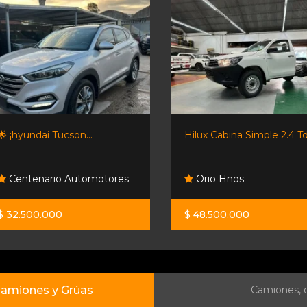
🌟 ¡hyundai Tucson...
Hilux Cabina Simple 2.4 Tdi
Centenario Automotores
Orio Hnos
$ 32.500.000
$ 48.500.000
amiones y Grúas
Camiones, c